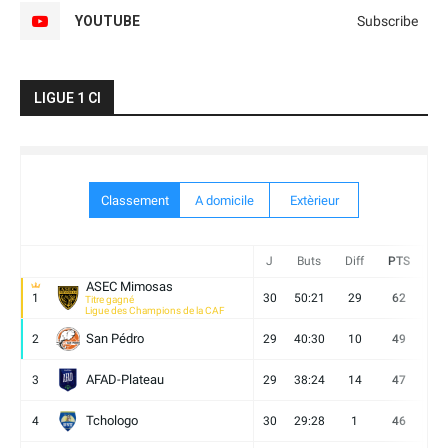
YOUTUBE
Subscribe
LIGUE 1 CI
Classement
A domicile
Extèrieur
J
Buts
Diff
PTS
V
ASEC Mimosas
1
30
50:21
29
62
19
Titre gagné
Ligue des Champions de la CAF
San Pédro
2
29
40:30
10
49
13
AFAD-Plateau
3
29
38:24
14
47
13
Tchologo
4
30
29:28
1
46
12