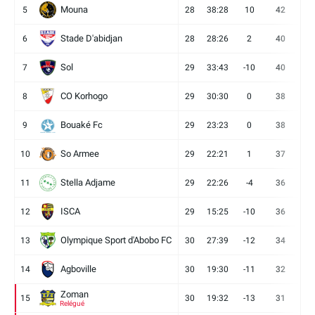
Mouna
5
28
38:28
10
42
12
Stade D'abidjan
6
28
28:26
2
40
11
Sol
7
29
33:43
-10
40
12
CO Korhogo
8
29
30:30
0
38
10
Bouaké Fc
9
29
23:23
0
38
9
So Armee
10
29
22:21
1
37
9
Stella Adjame
11
29
22:26
-4
36
9
ISCA
12
29
15:25
-10
36
10
Olympique Sport d'Abobo FC
13
30
27:39
-12
34
9
Agboville
14
30
19:30
-11
32
7
Zoman
15
30
19:32
-13
31
7
Relégué