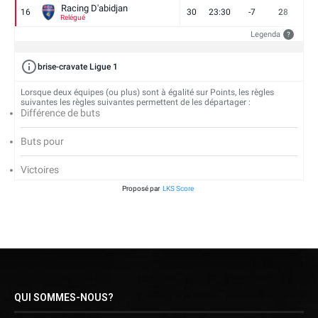
Racing D'abidjan
16
30
23:30
-7
28
6
Relégué
Legenda
?
brise-cravate Ligue 1
Lorsque deux équipes (ou plus) sont à égalité sur Points, les règles
suivantes les règles suivantes permettent de les départager :
Différence de buts
Buts pour
Victoires
Proposé par
LKS Score
QUI SOMMES-NOUS?