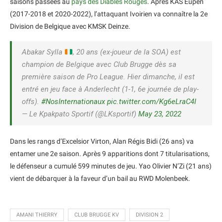
saisons passées au
pays des Diables Rouges
. Après KAS Eupen
(2017-2018 et 2020-2022), l’attaquant Ivoirien va connaître la 2e
Division de Belgique avec KMSK Deinze.
Abakar Sylla
, 20 ans (ex-joueur de la SOA) est
champion de Belgique avec Club Brugge dès sa
première saison de Pro League. Hier dimanche, il est
entré en jeu face à Anderlecht (1-1, 6e journée de play-
offs).
#NosInternationaux
pic.twitter.com/Kg6eLraC4I
— Le Kpakpato Sportif (@LKsportif)
May 23, 2022
Dans les rangs d’Excelsior Virton, Alan Régis Bidi (26 ans) va
entamer une 2e saison. Après 9 apparitions dont 7 titularisations,
le défenseur a cumulé 599 minutes de jeu. Yao Olivier N’Zi (21 ans)
vient de débarquer à la faveur d’un bail au RWD Molenbeek.
AMANI THIERRY
CLUB BRUGGE KV
DIVISION 2