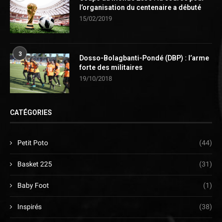
l’organisation du centenaire a débuté
15/02/2019
3
Dosso-Bolagbanti-Pondé (DBP) : l’arme
forte des militaires
19/10/2018
CATÉGORIES
Petit Poto
(44)
Basket 225
(31)
Baby Foot
(1)
Inspirés
(38)