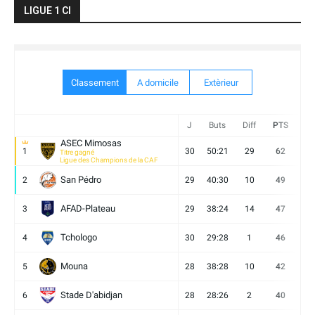
LIGUE 1 CI
Classement
A domicile
Extèrieur
J
Buts
Diff
PTS
V
ASEC Mimosas
1
30
50:21
29
62
19
Titre gagné
Ligue des Champions de la CAF
San Pédro
2
29
40:30
10
49
13
AFAD-Plateau
3
29
38:24
14
47
13
Tchologo
4
30
29:28
1
46
12
Mouna
5
28
38:28
10
42
12
Stade D'abidjan
6
28
28:26
2
40
11