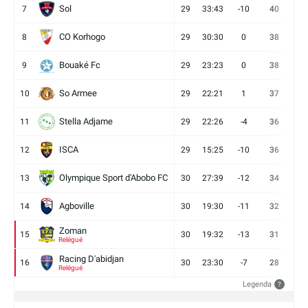
Sol
7
29
33:43
-10
40
12
CO Korhogo
8
29
30:30
0
38
10
Bouaké Fc
9
29
23:23
0
38
9
So Armee
10
29
22:21
1
37
9
Stella Adjame
11
29
22:26
-4
36
9
ISCA
12
29
15:25
-10
36
10
Olympique Sport d'Abobo FC
13
30
27:39
-12
34
9
Agboville
14
30
19:30
-11
32
7
Zoman
15
30
19:32
-13
31
7
Relégué
Racing D'abidjan
16
30
23:30
-7
28
6
Relégué
Legenda
?