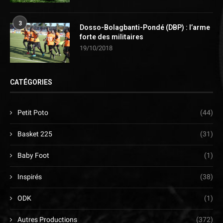
3
Dosso-Bolagbanti-Pondé (DBP) : l’arme
forte des militaires
19/10/2018
CATÉGORIES
Petit Poto
(44)
Basket 225
(31)
Baby Foot
(1)
Inspirés
(38)
ODK
(1)
Autres Productions
(372)