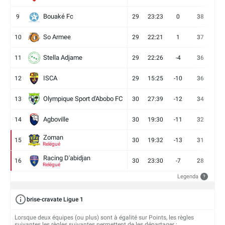
Bouaké Fc
9
29
23:23
0
38
9
So Armee
10
29
22:21
1
37
9
Stella Adjame
11
29
22:26
-4
36
9
ISCA
12
29
15:25
-10
36
10
Olympique Sport d'Abobo FC
13
30
27:39
-12
34
9
Agboville
14
30
19:30
-11
32
7
Zoman
15
30
19:32
-13
31
7
Relégué
Racing D'abidjan
16
30
23:30
-7
28
6
Relégué
Legenda
?
brise-cravate Ligue 1
Lorsque deux équipes (ou plus) sont à égalité sur Points, les règles
suivantes les règles suivantes permettent de les départager :