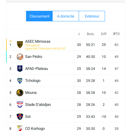
Classement
A domicile
Extèrieur
J
Buts
Diff
PTS
V
ASEC Mimosas
1
30
50:21
29
62
19
Titre gagné
Ligue des Champions de la CAF
San Pédro
2
29
40:30
10
49
13
AFAD-Plateau
3
29
38:24
14
47
13
Tchologo
4
30
29:28
1
46
12
Mouna
5
28
38:28
10
42
12
Stade D'abidjan
6
28
28:26
2
40
11
Sol
7
29
33:43
-10
40
12
CO Korhogo
8
29
30:30
0
38
10