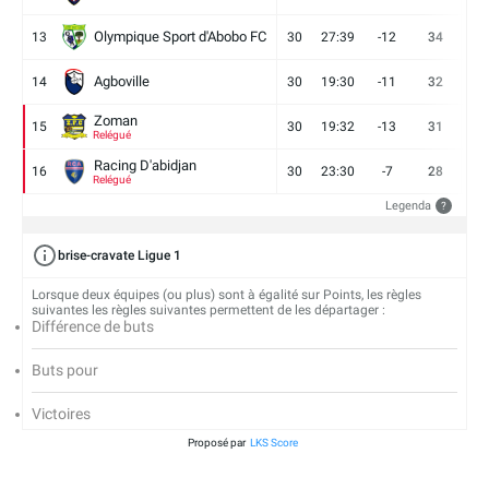
Olympique Sport d'Abobo FC
13
30
27:39
-12
34
9
Agboville
14
30
19:30
-11
32
7
Zoman
15
30
19:32
-13
31
7
Relégué
Racing D'abidjan
16
30
23:30
-7
28
6
Relégué
Legenda
?
brise-cravate Ligue 1
Lorsque deux équipes (ou plus) sont à égalité sur Points, les règles
suivantes les règles suivantes permettent de les départager :
Différence de buts
Buts pour
Victoires
Proposé par
LKS Score