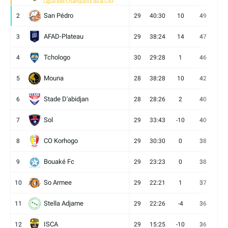
Ligue des Champions de la CAF
San Pédro
2
29
40:30
10
49
13
AFAD-Plateau
3
29
38:24
14
47
13
Tchologo
4
30
29:28
1
46
12
Mouna
5
28
38:28
10
42
12
Stade D'abidjan
6
28
28:26
2
40
11
Sol
7
29
33:43
-10
40
12
CO Korhogo
8
29
30:30
0
38
10
Bouaké Fc
9
29
23:23
0
38
9
So Armee
10
29
22:21
1
37
9
Stella Adjame
11
29
22:26
-4
36
9
ISCA
12
29
15:25
-10
36
10