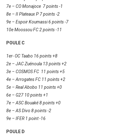
7e – CO Monajoce 7 points -1
8e – II Plateaux P 7 points -2
9e – Espoir Koumassi 6 points -7
10e Moossou FC 2 points -11
POULE C
1er- OC Taabo 16 points +8
2e – JAC Zuénoula 13 points +2
3e – COSMOS FC 11 points +5
4e – Arrogates FC 11 points +2
5e – Real Abobo 11 points +0
6e – G27 10 points +1
7e – ASC Bouaké 8 points +0
8e – AS Divo 8 points -2
9e – IFER 1 point -16
POULE D