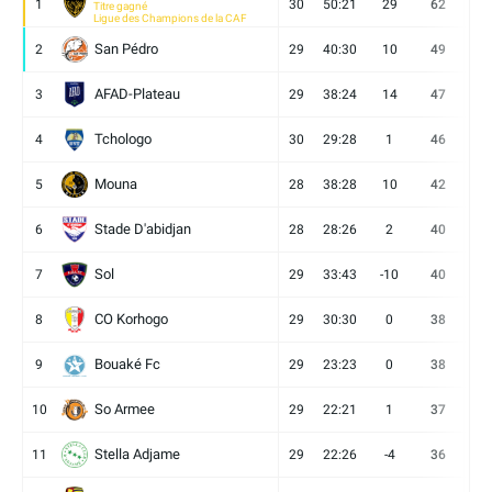
1
30
50:21
29
62
19
Titre gagné
Ligue des Champions de la CAF
San Pédro
2
29
40:30
10
49
13
AFAD-Plateau
3
29
38:24
14
47
13
Tchologo
4
30
29:28
1
46
12
Mouna
5
28
38:28
10
42
12
Stade D'abidjan
6
28
28:26
2
40
11
Sol
7
29
33:43
-10
40
12
CO Korhogo
8
29
30:30
0
38
10
Bouaké Fc
9
29
23:23
0
38
9
So Armee
10
29
22:21
1
37
9
Stella Adjame
11
29
22:26
-4
36
9