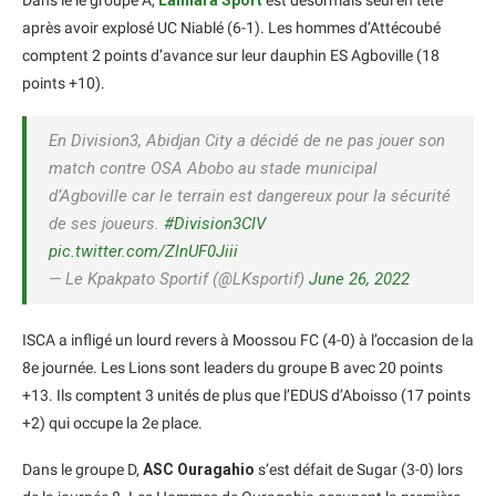
Dans le le groupe A,
Lanfiara Sport
est désormais seul en tête
après avoir explosé UC Niablé (6-1). Les hommes d’Attécoubé
comptent 2 points d’avance sur leur dauphin ES Agboville (18
points +10).
En Division3, Abidjan City a décidé de ne pas jouer son
match contre OSA Abobo au stade municipal
d’Agboville car le terrain est dangereux pour la sécurité
de ses joueurs.
#Division3CIV
pic.twitter.com/ZlnUF0Jiii
— Le Kpakpato Sportif (@LKsportif)
June 26, 2022
ISCA a infligé un lourd revers à Moossou FC (4-0) à l’occasion de la
8e journée. Les Lions sont leaders du groupe B avec 20 points
+13. Ils comptent 3 unités de plus que l’EDUS d’Aboisso (17 points
+2) qui occupe la 2e place.
Dans le groupe D,
ASC Ouragahio
s’est défait de Sugar (3-0) lors