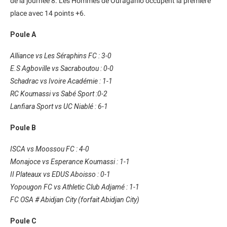
de la journée 8. Les Hommes de Ouragahio occupent la première
place avec 14 points +6.
Poule A
Alliance vs Les Séraphins FC : 3-0
E.S Agboville vs Sacraboutou : 0-0
Schadrac vs Ivoire Académie : 1-1
RC Koumassi vs Sabé Sport :0-2
Lanfiara Sport vs UC Niablé : 6-1
Poule B
ISCA vs Moossou FC : 4-0
Monajoce vs Esperance Koumassi : 1-1
II Plateaux vs EDUS Aboisso : 0-1
Yopougon FC vs Athletic Club Adjamé : 1-1
FC OSA # Abidjan City (forfait Abidjan City)
Poule C