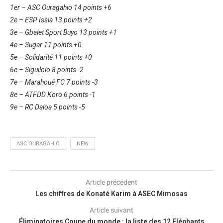
1er – ASC Ouragahio 14 points +6
2e – ESP Issia 13 points +2
3e – Gbalet Sport Buyo 13 points +1
4e – Sugar 11 points +0
5e – Solidarité 11 points +0
6e – Siguilolo 8 points -2
7e – Marahoué FC 7 points -3
8e – ATFDD Koro 6 points -1
9e – RC Daloa 5 points -5
ASC OURAGAHIO
NEW
Article précédent
Les chiffres de Konaté Karim à ASEC Mimosas
Article suivant
Éliminatoires Coupe du monde : la liste des 12 Eléphants