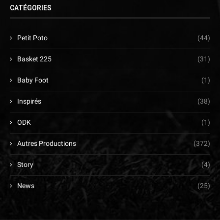
CATÉGORIES
Petit Poto
(44)
Basket 225
(31)
Baby Foot
(1)
Inspirés
(38)
ODK
(1)
Autres Productions
(372)
Story
(4)
News
(25)