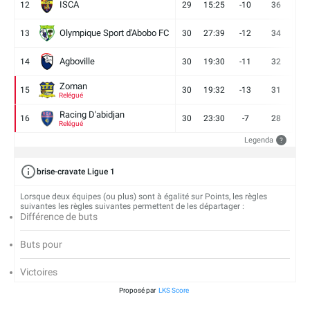
ISCA
12
29
15:25
-10
36
10
Olympique Sport d'Abobo FC
13
30
27:39
-12
34
9
Agboville
14
30
19:30
-11
32
7
Zoman
15
30
19:32
-13
31
7
Relégué
Racing D'abidjan
16
30
23:30
-7
28
6
Relégué
Legenda
?
brise-cravate Ligue 1
Lorsque deux équipes (ou plus) sont à égalité sur Points, les règles
suivantes les règles suivantes permettent de les départager :
Différence de buts
Buts pour
Victoires
Proposé par
LKS Score