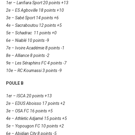
1er – Lanfiara Sport 20 points +13
2e – ES Agboville 18 points +10
3e – Sabé Sport 14 points +6
4e – Sacraboutou 12 points +5
5e – Schadrac 11 points +0
6e – Niablé 10 points -9
7e – Ivoire Académie 8 points -1
8e – Alliance 8 points -2
9e – Les Séraphins FC 4 points -7
10e – RC Koumassi 3 points -9
POULE B
1er – ISCA 20 points +13
2e – EDUS Aboisso 17 points +2
3e – OSA FC 16 points +5
4e – Athletic Adjamé 15 points +5
5e – Yopougon FC 10 points +2
6e – Abidjan City 8 points -5