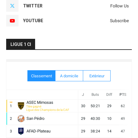
TWITTER
Follow Us
YOUTUBE
Subscribe
LIGUE 1 CI
Classement
A domicile
Extèrieur
J
Buts
Diff
PTS
V
ASEC Mimosas
1
30
50:21
29
62
19
Titre gagné
Ligue des Champions de la CAF
San Pédro
2
29
40:30
10
49
13
AFAD-Plateau
3
29
38:24
14
47
13