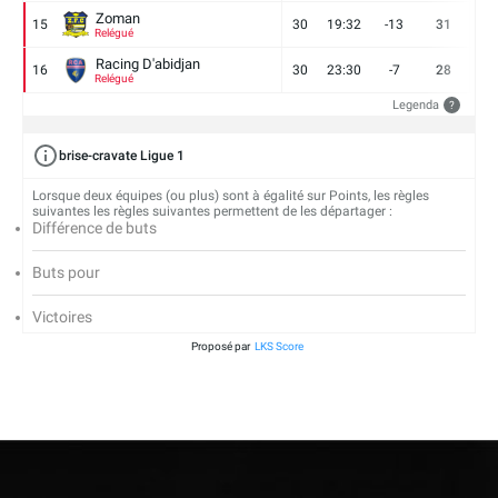
Zoman
15
30
19:32
-13
31
7
Relégué
Racing D'abidjan
16
30
23:30
-7
28
6
Relégué
Legenda
?
brise-cravate Ligue 1
Lorsque deux équipes (ou plus) sont à égalité sur Points, les règles
suivantes les règles suivantes permettent de les départager :
Différence de buts
Buts pour
Victoires
Proposé par
LKS Score