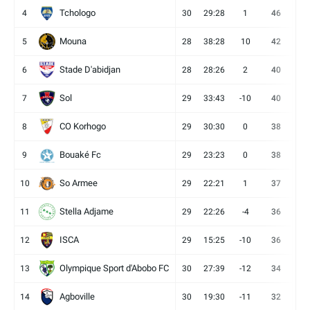
Tchologo
4
30
29:28
1
46
12
Mouna
5
28
38:28
10
42
12
Stade D'abidjan
6
28
28:26
2
40
11
Sol
7
29
33:43
-10
40
12
CO Korhogo
8
29
30:30
0
38
10
Bouaké Fc
9
29
23:23
0
38
9
So Armee
10
29
22:21
1
37
9
Stella Adjame
11
29
22:26
-4
36
9
ISCA
12
29
15:25
-10
36
10
Olympique Sport d'Abobo FC
13
30
27:39
-12
34
9
Agboville
14
30
19:30
-11
32
7