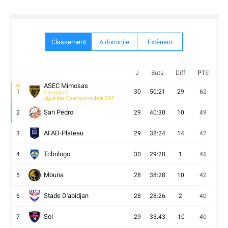
Classement
A domicile
Extèrieur
J
Buts
Diff
PTS
V
ASEC Mimosas
1
30
50:21
29
62
19
Titre gagné
Ligue des Champions de la CAF
San Pédro
2
29
40:30
10
49
13
AFAD-Plateau
3
29
38:24
14
47
13
Tchologo
4
30
29:28
1
46
12
Mouna
5
28
38:28
10
42
12
Stade D'abidjan
6
28
28:26
2
40
11
Sol
7
29
33:43
-10
40
12