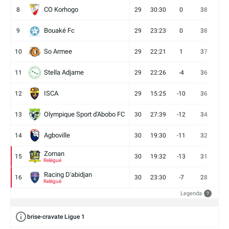
CO Korhogo
8
29
30:30
0
38
10
Bouaké Fc
9
29
23:23
0
38
9
So Armee
10
29
22:21
1
37
9
Stella Adjame
11
29
22:26
-4
36
9
ISCA
12
29
15:25
-10
36
10
Olympique Sport d'Abobo FC
13
30
27:39
-12
34
9
Agboville
14
30
19:30
-11
32
7
Zoman
15
30
19:32
-13
31
7
Relégué
Racing D'abidjan
16
30
23:30
-7
28
6
Relégué
Legenda
?
brise-cravate Ligue 1