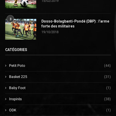
15/02/2019
3
Dosso-Bolagbanti-Pondé (DBP) : l’arme
forte des militaires
19/10/2018
CATÉGORIES
Petit Poto
(44)
Basket 225
(31)
Baby Foot
(1)
Inspirés
(38)
ODK
(1)