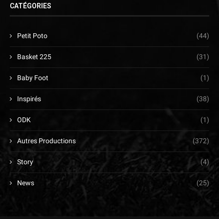
CATÉGORIES
Petit Poto
(44)
Basket 225
(31)
Baby Foot
(1)
Inspirés
(38)
ODK
(1)
Autres Productions
(372)
Story
(4)
News
(25)