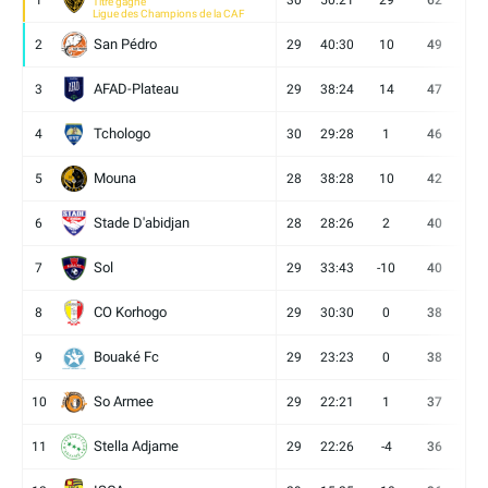
1
30
50:21
29
62
19
Titre gagné
Ligue des Champions de la CAF
San Pédro
2
29
40:30
10
49
13
AFAD-Plateau
3
29
38:24
14
47
13
Tchologo
4
30
29:28
1
46
12
Mouna
5
28
38:28
10
42
12
Stade D'abidjan
6
28
28:26
2
40
11
Sol
7
29
33:43
-10
40
12
CO Korhogo
8
29
30:30
0
38
10
Bouaké Fc
9
29
23:23
0
38
9
So Armee
10
29
22:21
1
37
9
Stella Adjame
11
29
22:26
-4
36
9