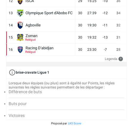
ISCA
12
29
15:25
-10
36
10
Olympique Sport d'Abobo FC
13
30
27:39
-12
34
9
Agboville
14
30
19:30
-11
32
7
Zoman
15
30
19:32
-13
31
7
Relégué
Racing D'abidjan
16
30
23:30
-7
28
6
Relégué
Legenda
?
brise-cravate Ligue 1
Lorsque deux équipes (ou plus) sont à égalité sur Points, les règles
suivantes les règles suivantes permettent de les départager :
Différence de buts
Buts pour
Victoires
Proposé par
LKS Score