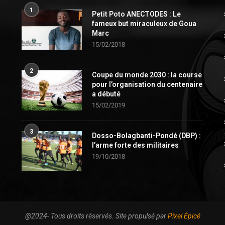
1
Petit Poto ANECTODES : Le
fameux but miraculeux de Goua
Marc
15/02/2018
2
Coupe du monde 2030 : la course
pour l’organisation du centenaire
a débuté
15/02/2019
3
Dosso-Bolagbanti-Pondé (DBP) :
l’arme forte des militaires
19/10/2018
@2024- Tous droits réservés. Site propulsé par
Pixel Épicé