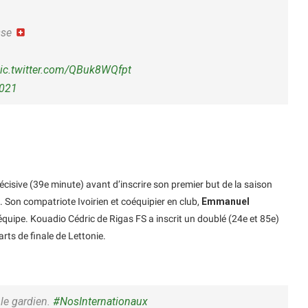
sse
ic.twitter.com/QBuk8WQfpt
2021
écisive (39e minute) avant d’inscrire son premier but de la saison
Son compatriote Ivoirien et coéquipier en club,
Emmanuel
 équipe. Kouadio Cédric de Rigas FS a inscrit un doublé (24e et 85e)
rts de finale de Lettonie.
le gardien.
#NosInternationaux