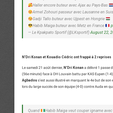
Haller encore buteur avec Ajax au Pays-Bas
Armel Zohouri passeur avec Lausanne en Sui
Gadji Tallo buteur avec Ujpest en Hongrie
Habib Maiga buteur avec Metz en France
p
— Le Kpakpato Sportif (@LKsportif)
August 22, 
N’Dri Konan et Kouadio Cédric ont frappé à 2 reprises
Le samedi 21 août dernier,
N’Dri Konan
a délivré 1 passe d
(56e minute) face à OH Louvain battu par KAS Eupen (1-4). 
Agbadou
s’est aussi illustré en marquant le 4e but de son
lors du large succès de son équipe (4-0) contre Auda en qua
Quand
Habib Maiga veut couper igname avec 