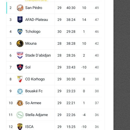
Champions de la
CAF
San Pédro
2
29
40:30
10
49
13
10
6
AFAD-Plateau
3
29
38:24
14
47
13
8
8
Tchologo
4
30
29:28
1
46
12
10
8
Mouna
5
28
38:28
10
42
12
6
10
Stade D'abidjan
6
28
28:26
2
40
11
7
10
Sol
7
29
33:43
-10
40
12
4
13
CO Korhogo
8
29
30:30
0
38
10
8
11
Bouaké Fc
9
29
23:23
0
38
9
11
9
So Armee
10
29
22:21
1
37
9
10
10
Stella Adjame
11
29
22:26
-4
36
9
9
11
ISCA
12
29
15:25
-10
36
10
6
13