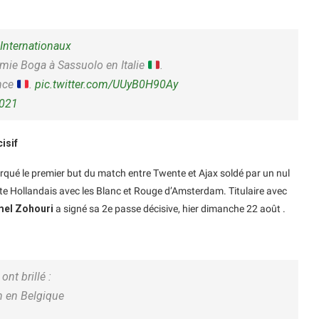
Internationaux
mie Boga à Sassuolo en Italie
.
ance
.
pic.twitter.com/UUyB0H90Ay
2021
isif
qué le premier but du match entre Twente et Ajax soldé par un nul
ite Hollandais avec les Blanc et Rouge d’Amsterdam. Titulaire avec
mel Zohouri
a signé sa 2e passe décisive, hier dimanche 22 août .
nt brillé :
n en Belgique