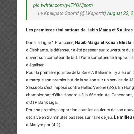
pic.twitter.com/y4T4QNjsom
— Le Kpakpato Sportif (@LKsportif)
August 22, 
Les premières réalisations de Habib Maïga et 5 autres
Dans la Ligue 1 Française,
Habib Maïga et Konan Ghislai
d’Éléphants, le défenseur a été passeur sur l’ouverture d
ouvert son compteur de but. D’une somptueuse frappe, il a l
d’égaliser.
Pour la première journée de la Serie A Italienne, il y a eu u
a marqué son premier but de la saison sur un service de Jé
Sassuolo s’est imposé contre Hellas Verone (3-2). En Hongr
championnat d’élite Hongrois à la 66e minute. Cependant, U
d’OTP Bank Liga.
Pour sa première apparition sous les couleurs de son nouv
décisive en 20 minutes passées sur l’aire de jeu.
Le milieu 
à Alanyaspor (4-1).