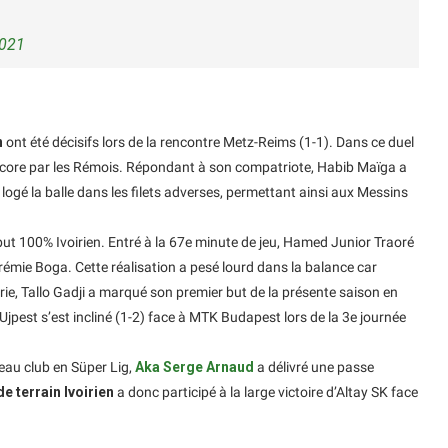
2021
n
ont été décisifs lors de la rencontre Metz-Reims (1-1). Dans ce duel
u score par les Rémois. Répondant à son compatriote, Habib Maïga a
ogé la balle dans les filets adverses, permettant ainsi aux Messins
n but 100% Ivoirien. Entré à la 67e minute de jeu, Hamed Junior Traoré
rémie Boga. Cette réalisation a pesé lourd dans la balance car
ie, Tallo Gadji a marqué son premier but de la présente saison en
jpest s’est incliné (1-2) face à MTK Budapest lors de la 3e journée
eau club en Süper Lig,
Aka Serge Arnaud
a délivré une passe
de terrain Ivoirien
a donc participé à la large victoire d’Altay SK face