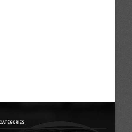
Mercato : l’Asie pour Ahoua Jean-
Mercato : Ouattara Romar
Charles
retour aux sources..
31/07/2026
30/07/2026
CATÉGORIES