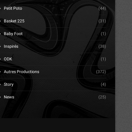
Petit Poto
(44)
Basket 225
(31)
Baby Foot
(1)
Inspirés
(38)
ODK
(1)
Autres Productions
(372)
Story
(4)
News
(25)