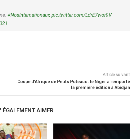
gne.
#NosInternationaux
pic.twitter.com/LdrE7wor9V
2021
Article suivant
Coupe d’Afrique de Petits Poteaux : le Niger a remporté
la première édition à Abidjan
Z ÉGALEMENT AIMER