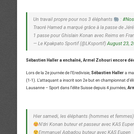
Un travail propre pour nos 3 éléphants
:
#Nos
Traoré Hamed a marqué grâce à la passe de Jéré
1 passe pour Ghislain Konan avec Reims en Fr
— Le Kpakpato Sportif (@LKsportif)
August 23, 
Sébastien Haller a enchaîné, Armel Zohouri encore déc
Lors de la 2e journée de l’Eredivisie,
Sébastien Haller
a mar
(1-1). L’attaquant a inscrit son 2e but en championnat d’él
Lausanne – Sport dans l’élite Suisse depuis 4 journées,
Ar
Hier samedi, les éléphants (hommes et femmes) o
N’dri Konan buteur et passeur avec KAS Eupe
Emmanuel Agbadou buteur avec KAS Eupen