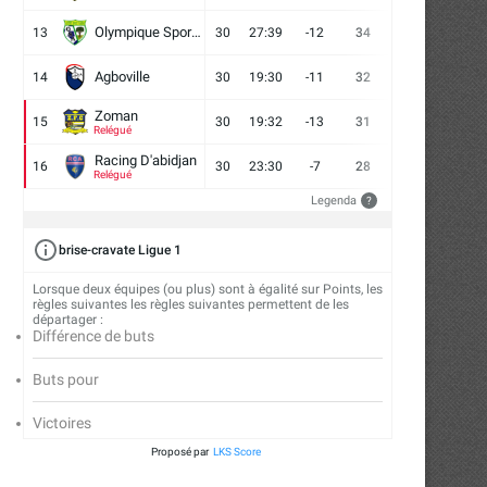
Olympique Sport d'Abobo FC
13
30
27:39
-12
34
9
7
14
Agboville
14
30
19:30
-11
32
7
11
12
Zoman
15
30
19:32
-13
31
7
10
13
Relégué
Racing D'abidjan
16
30
23:30
-7
28
6
10
14
Relégué
Legenda
?
brise-cravate Ligue 1
Lorsque deux équipes (ou plus) sont à égalité sur Points, les
règles suivantes les règles suivantes permettent de les
départager :
Différence de buts
Buts pour
Victoires
Proposé par
LKS Score