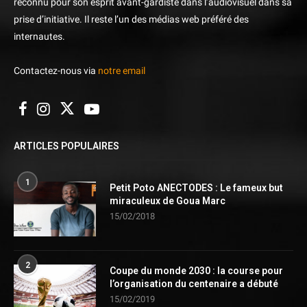
reconnu pour son esprit avant-gardiste dans l’audiovisuel dans sa
prise d’initiative. Il reste l’un des médias web préféré des
internautes.
Contactez-nous via
notre email
ARTICLES POPULAIRES
1
Petit Poto ANECTODES : Le fameux but
miraculeux de Goua Marc
15/02/2018
2
Coupe du monde 2030 : la course pour
l’organisation du centenaire a débuté
15/02/2019