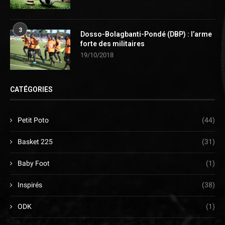
3
Dosso-Bolagbanti-Pondé (DBP) : l’arme
forte des militaires
19/10/2018
CATÉGORIES
Petit Poto
(44)
Basket 225
(31)
Baby Foot
(1)
Inspirés
(38)
ODK
(1)