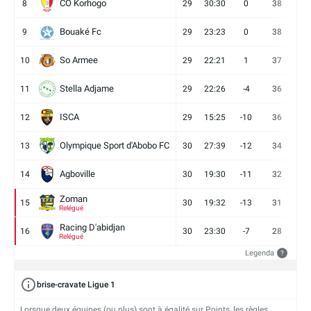
CO Korhogo
8
29
30:30
0
38
10
Bouaké Fc
9
29
23:23
0
38
9
So Armee
10
29
22:21
1
37
9
Stella Adjame
11
29
22:26
-4
36
9
ISCA
12
29
15:25
-10
36
10
Olympique Sport d'Abobo FC
13
30
27:39
-12
34
9
Agboville
14
30
19:30
-11
32
7
Zoman
15
30
19:32
-13
31
7
Relégué
Racing D'abidjan
16
30
23:30
-7
28
6
Relégué
Legenda
?
brise-cravate Ligue 1
Lorsque deux équipes (ou plus) sont à égalité sur Points, les règles