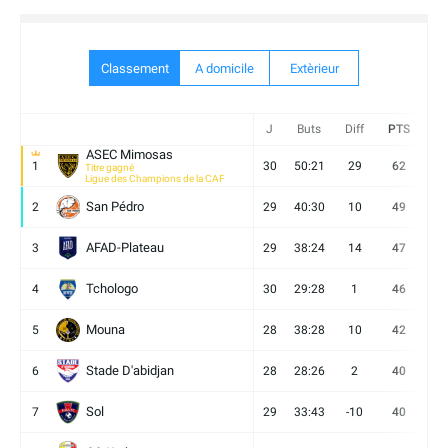
Classement
A domicile
Extèrieur
J
Buts
Diff
PTS
V
ASEC Mimosas
1
30
50:21
29
62
19
Titre gagné
Ligue des Champions de la CAF
San Pédro
2
29
40:30
10
49
13
AFAD-Plateau
3
29
38:24
14
47
13
Tchologo
4
30
29:28
1
46
12
Mouna
5
28
38:28
10
42
12
Stade D'abidjan
6
28
28:26
2
40
11
Sol
7
29
33:43
-10
40
12