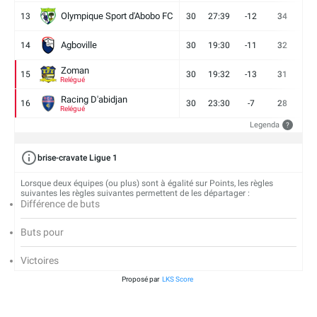
Olympique Sport d'Abobo FC
13
30
27:39
-12
34
9
Agboville
14
30
19:30
-11
32
7
Zoman
15
30
19:32
-13
31
7
Relégué
Racing D'abidjan
16
30
23:30
-7
28
6
Relégué
Legenda
?
brise-cravate Ligue 1
Lorsque deux équipes (ou plus) sont à égalité sur Points, les règles
suivantes les règles suivantes permettent de les départager :
Différence de buts
Buts pour
Victoires
Proposé par
LKS Score