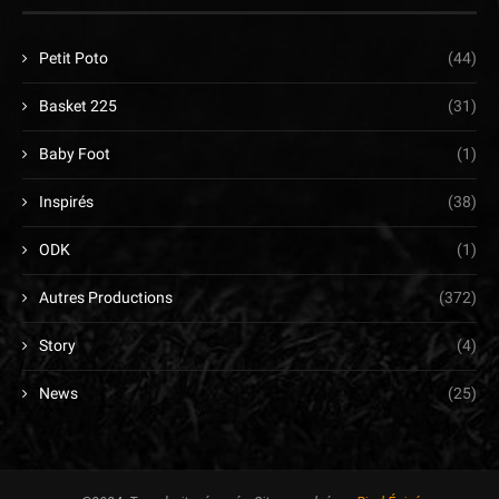
Petit Poto
(44)
Basket 225
(31)
Baby Foot
(1)
Inspirés
(38)
ODK
(1)
Autres Productions
(372)
Story
(4)
News
(25)