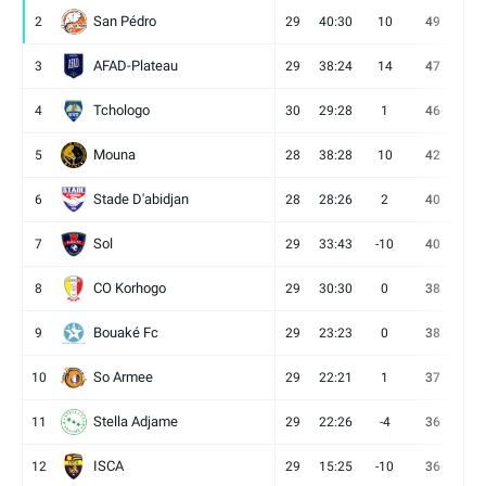
San Pédro
2
29
40:30
10
49
13
AFAD-Plateau
3
29
38:24
14
47
13
Tchologo
4
30
29:28
1
46
12
Mouna
5
28
38:28
10
42
12
Stade D'abidjan
6
28
28:26
2
40
11
Sol
7
29
33:43
-10
40
12
CO Korhogo
8
29
30:30
0
38
10
Bouaké Fc
9
29
23:23
0
38
9
So Armee
10
29
22:21
1
37
9
Stella Adjame
11
29
22:26
-4
36
9
ISCA
12
29
15:25
-10
36
10