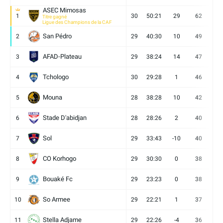
ASEC Mimosas
1
30
50:21
29
62
19
Titre gagné
Ligue des Champions de la CAF
San Pédro
2
29
40:30
10
49
13
AFAD-Plateau
3
29
38:24
14
47
13
Tchologo
4
30
29:28
1
46
12
Mouna
5
28
38:28
10
42
12
Stade D'abidjan
6
28
28:26
2
40
11
Sol
7
29
33:43
-10
40
12
CO Korhogo
8
29
30:30
0
38
10
Bouaké Fc
9
29
23:23
0
38
9
So Armee
10
29
22:21
1
37
9
Stella Adjame
11
29
22:26
-4
36
9