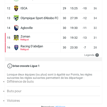
ISCA
12
29
15:25
-10
36
10
Olympique Sport d'Abobo FC
13
30
27:39
-12
34
9
Agboville
14
30
19:30
-11
32
7
Zoman
15
30
19:32
-13
31
7
Relégué
Racing D'abidjan
16
30
23:30
-7
28
6
Relégué
Legenda
?
brise-cravate Ligue 1
Lorsque deux équipes (ou plus) sont à égalité sur Points, les règles
suivantes les règles suivantes permettent de les départager :
Différence de buts
Buts pour
Victoires
Proposé par
LKS Score