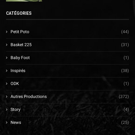
CATÉGORIES
Petit Poto
(44)
Basket 225
(31)
Baby Foot
(1)
Inspirés
(38)
ODK
(1)
Autres Productions
(372)
Story
(4)
News
(25)