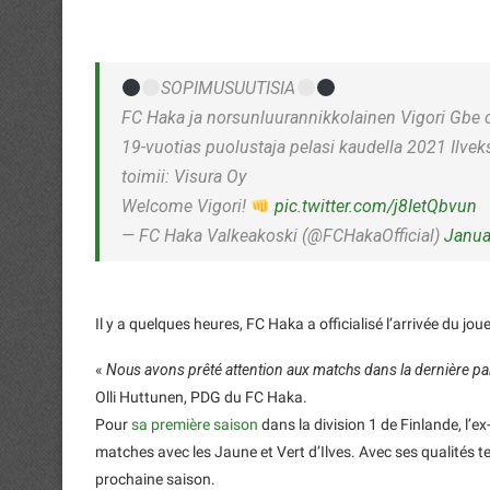
SOPIMUSUUTISIA
FC Haka ja norsunluurannikkolainen Vigori Gbe o
19-vuotias puolustaja pelasi kaudella 2021 Ilve
toimii: Visura Oy
Welcome Vigori!
pic.twitter.com/j8IetQbvun
— FC Haka Valkeakoski (@FCHakaOfficial)
Janua
Il y a quelques heures, FC Haka a officialisé l’arrivée du jou
«
Nous avons prêté attention aux matchs dans la dernière parti
Olli Huttunen, PDG du FC Haka.
Pour
sa première saison
dans la division 1 de Finlande, l’e
matches avec les Jaune et Vert d’Ilves. Avec ses qualités 
prochaine saison.