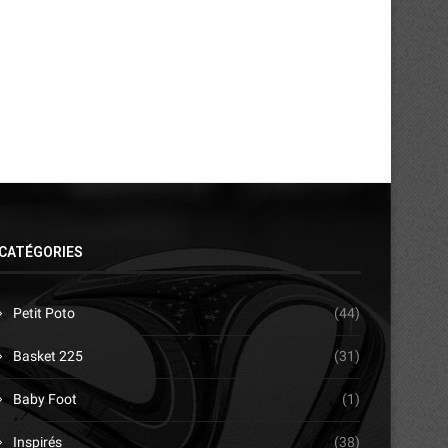
31/07/2026
30/07/2026
CATÉGORIES
Petit Poto
(44)
Basket 225
(31)
Baby Foot
(1)
Inspirés
(38)