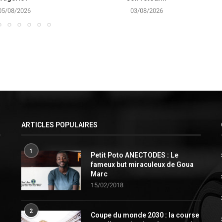
05/08/2026
03/08/2026
ARTICLES POPULAIRES
1
Petit Poto ANECTODES : Le
fameux but miraculeux de Goua
Marc
15/02/2018
2
Coupe du monde 2030 : la course