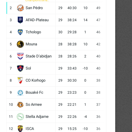
Champions de la
CAF
San Pédro
2
29
40:30
10
49
13
10
6
AFAD-Plateau
3
29
38:24
14
47
13
8
8
Tchologo
4
30
29:28
1
46
12
10
8
Mouna
5
28
38:28
10
42
12
6
10
Stade D'abidjan
6
28
28:26
2
40
11
7
10
Sol
7
29
33:43
-10
40
12
4
13
CO Korhogo
8
29
30:30
0
38
10
8
11
Bouaké Fc
9
29
23:23
0
38
9
11
9
So Armee
10
29
22:21
1
37
9
10
10
Stella Adjame
11
29
22:26
-4
36
9
9
11
ISCA
12
29
15:25
-10
36
10
6
13