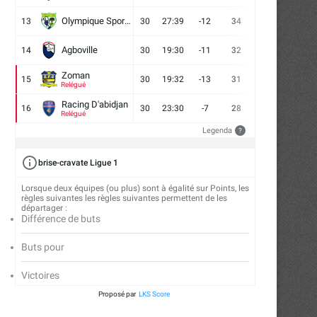
Olympique Sport d'Abobo FC
13
30
27:39
-12
34
9
7
14
Agboville
14
30
19:30
-11
32
7
11
12
Zoman
15
30
19:32
-13
31
7
10
13
Relégué
Racing D'abidjan
16
30
23:30
-7
28
6
10
14
Relégué
Legenda
?
brise-cravate Ligue 1
Lorsque deux équipes (ou plus) sont à égalité sur Points, les
règles suivantes les règles suivantes permettent de les
départager :
Différence de buts
Buts pour
Victoires
Proposé par
LKS Score
Mercato : l’Asie pour Ahoua Jean-
Mercato : Ouattara Romar
Charles
retour aux sources..