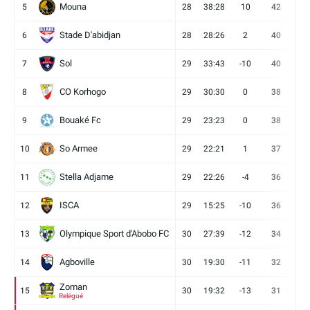
Mouna
5
28
38:28
10
42
12
Stade D'abidjan
6
28
28:26
2
40
11
Sol
7
29
33:43
-10
40
12
CO Korhogo
8
29
30:30
0
38
10
Bouaké Fc
9
29
23:23
0
38
9
So Armee
10
29
22:21
1
37
9
Stella Adjame
11
29
22:26
-4
36
9
ISCA
12
29
15:25
-10
36
10
Olympique Sport d'Abobo FC
13
30
27:39
-12
34
9
Agboville
14
30
19:30
-11
32
7
Zoman
15
30
19:32
-13
31
7
Relégué