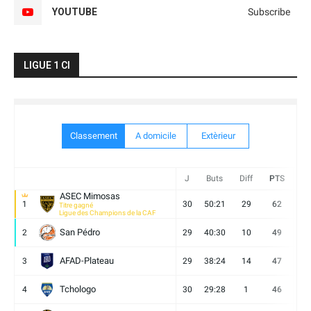
YOUTUBE
Subscribe
LIGUE 1 CI
Classement
A domicile
Extèrieur
J
Buts
Diff
PTS
V
ASEC Mimosas
1
30
50:21
29
62
19
Titre gagné
Ligue des Champions de la CAF
San Pédro
2
29
40:30
10
49
13
AFAD-Plateau
3
29
38:24
14
47
13
Tchologo
4
30
29:28
1
46
12