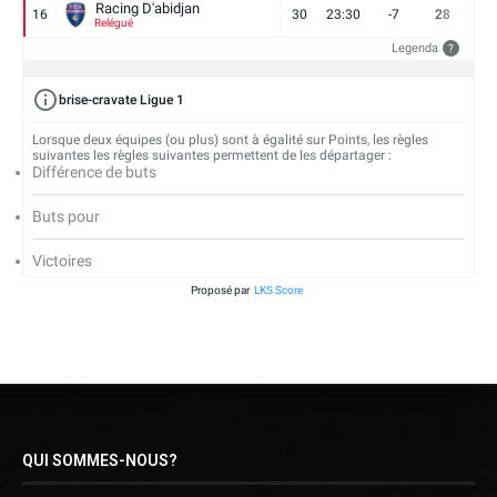
Racing D'abidjan
16
30
23:30
-7
28
6
Relégué
Legenda
?
brise-cravate Ligue 1
Lorsque deux équipes (ou plus) sont à égalité sur Points, les règles
suivantes les règles suivantes permettent de les départager :
Différence de buts
Buts pour
Victoires
Proposé par
LKS Score
QUI SOMMES-NOUS?