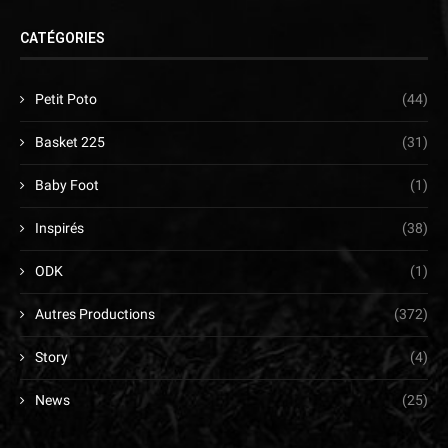
CATÉGORIES
Petit Poto
(44)
Basket 225
(31)
Baby Foot
(1)
Inspirés
(38)
ODK
(1)
Autres Productions
(372)
Story
(4)
News
(25)