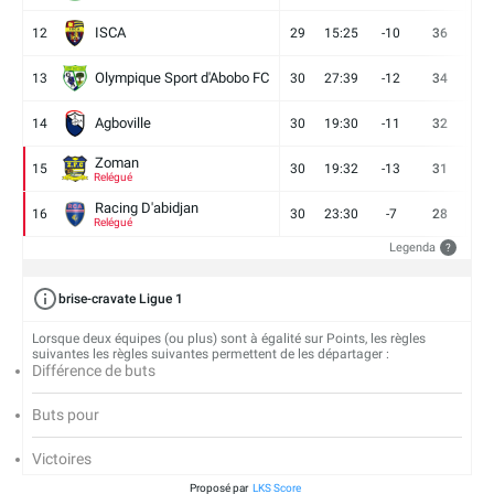
ISCA
12
29
15:25
-10
36
10
Olympique Sport d'Abobo FC
13
30
27:39
-12
34
9
Agboville
14
30
19:30
-11
32
7
Zoman
15
30
19:32
-13
31
7
Relégué
Racing D'abidjan
16
30
23:30
-7
28
6
Relégué
Legenda
?
brise-cravate Ligue 1
Lorsque deux équipes (ou plus) sont à égalité sur Points, les règles
suivantes les règles suivantes permettent de les départager :
Différence de buts
Buts pour
Victoires
Proposé par
LKS Score