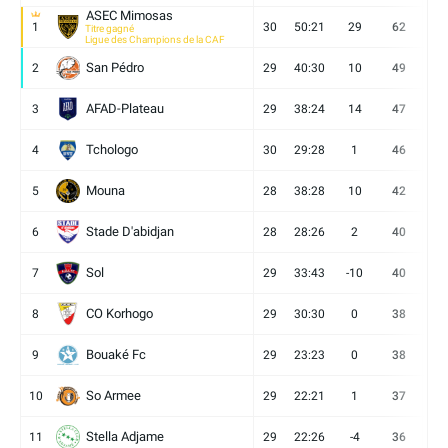
ASEC Mimosas
1
30
50:21
29
62
19
Titre gagné
Ligue des Champions de la CAF
San Pédro
2
29
40:30
10
49
13
AFAD-Plateau
3
29
38:24
14
47
13
Tchologo
4
30
29:28
1
46
12
Mouna
5
28
38:28
10
42
12
Stade D'abidjan
6
28
28:26
2
40
11
Sol
7
29
33:43
-10
40
12
CO Korhogo
8
29
30:30
0
38
10
Bouaké Fc
9
29
23:23
0
38
9
So Armee
10
29
22:21
1
37
9
Stella Adjame
11
29
22:26
-4
36
9