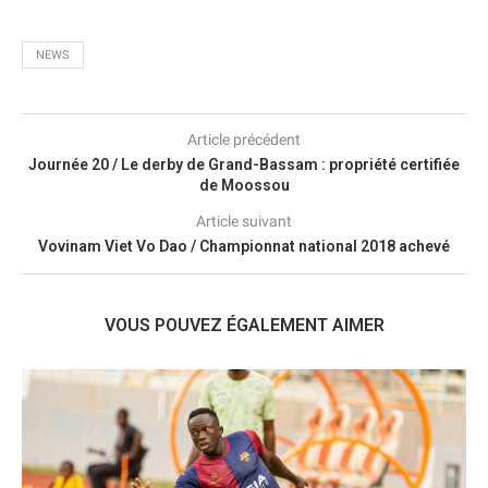
NEWS
Article précédent
Journée 20 / Le derby de Grand-Bassam : propriété certifiée
de Moossou
Article suivant
Vovinam Viet Vo Dao / Championnat national 2018 achevé
VOUS POUVEZ ÉGALEMENT AIMER