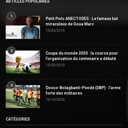
ARTICLES POPULAIRES
1
Petit Poto ANECTODES : Le fameux but
miraculeux de Goua Marc
15/02/2018
2
Coupe du monde 2030 : la course pour
l’organisation du centenaire a débuté
15/02/2019
3
Dosso-Bolagbanti-Pondé (DBP) : l’arme
forte des militaires
19/10/2018
CATÉGORIES