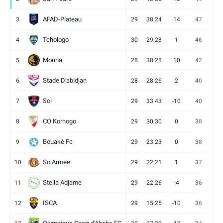
AFAD-Plateau
3
29
38:24
14
47
13
Tchologo
4
30
29:28
1
46
12
Mouna
5
28
38:28
10
42
12
Stade D'abidjan
6
28
28:26
2
40
11
Sol
7
29
33:43
-10
40
12
CO Korhogo
8
29
30:30
0
38
10
Bouaké Fc
9
29
23:23
0
38
9
So Armee
10
29
22:21
1
37
9
Stella Adjame
11
29
22:26
-4
36
9
ISCA
12
29
15:25
-10
36
10