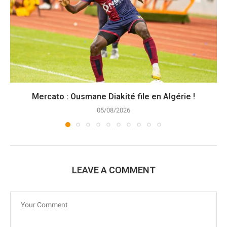
Mercato : Ousmane Diakité file en Algérie !
05/08/2026
LEAVE A COMMENT