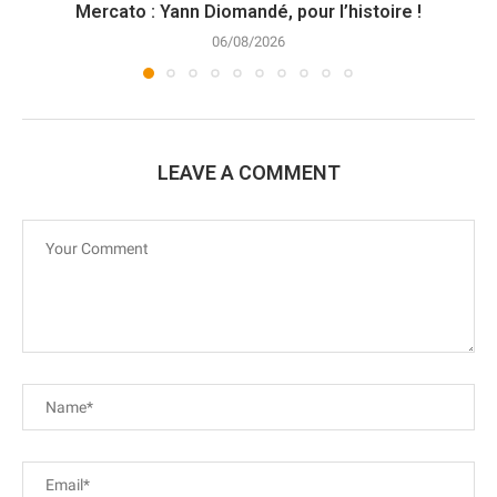
Mercato : Yann Diomandé, pour l’histoire !
06/08/2026
LEAVE A COMMENT