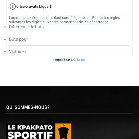
brise-cravate Ligue 1
Lorsque deux équipes (ou plus) sont à égalité sur Points, les règles
suivantes les règles suivantes permettent de les départager :
Différence de buts
Buts pour
Victoires
Proposé par
LKS Score
QUI SOMMES-NOUS?