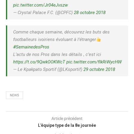
pic.twitter.com/Jr04eJvszw
— Crystal Palace F.C. (@CPFC)
28 octobre 2018
Comme chaque semaine, découvrez les buts des
footballeurs ivoiriens évoluant à l’étranger
#SemainedesPros
L’actu de nos Pros dans les détails , c’est ici
https://t.co/9QwkOOKWcT
pic.twitter.com/fIkRiWycHW
— Le Kpakpato Sportif (@LKsportif)
29 octobre 2018
NEWS
Article précédent
L’équipe type de la 8e journée