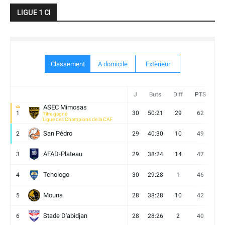
LIGUE 1 CI
Classement
A domicile
Extèrieur
J
Buts
Diff
PTS
V
ASEC Mimosas
1
30
50:21
29
62
19
Titre gagné
Ligue des Champions de la CAF
San Pédro
2
29
40:30
10
49
13
AFAD-Plateau
3
29
38:24
14
47
13
Tchologo
4
30
29:28
1
46
12
Mouna
5
28
38:28
10
42
12
Stade D'abidjan
6
28
28:26
2
40
11