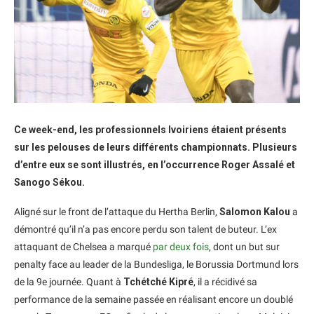
Ce week-end, les professionnels Ivoiriens étaient présents
sur les pelouses de leurs différents championnats. Plusieurs
d’entre eux se sont illustrés, en l’occurrence Roger Assalé et
Sanogo Sékou.
Aligné sur le front de l’attaque du Hertha Berlin,
Salomon Kalou
a
démontré qu’il n’a pas encore perdu son talent de buteur. L’ex
attaquant de Chelsea a marqué
par deux fois
, dont un but sur
penalty face au leader de la Bundesliga, le Borussia Dortmund lors
de la 9e journée. Quant à
Tchétché
Kipré
, il a récidivé sa
performance de la semaine passée en réalisant encore un doublé