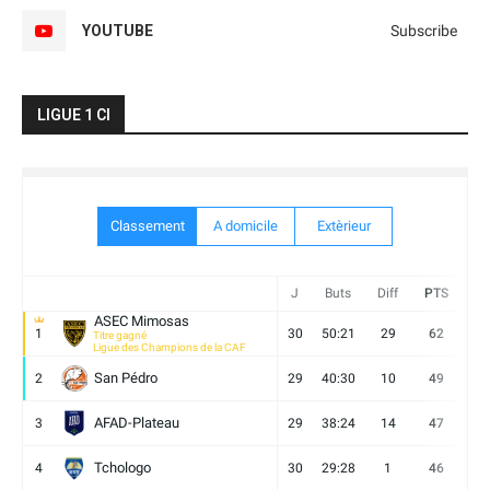
YOUTUBE
Subscribe
LIGUE 1 CI
Classement
A domicile
Extèrieur
J
Buts
Diff
PTS
V
ASEC Mimosas
1
30
50:21
29
62
19
Titre gagné
Ligue des Champions de la CAF
San Pédro
2
29
40:30
10
49
13
AFAD-Plateau
3
29
38:24
14
47
13
Tchologo
4
30
29:28
1
46
12