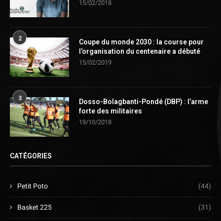
15/02/2018
2
Coupe du monde 2030 : la course pour
l’organisation du centenaire a débuté
15/02/2019
3
Dosso-Bolagbanti-Pondé (DBP) : l’arme
forte des militaires
19/10/2018
CATÉGORIES
Petit Poto
(44)
Basket 225
(31)