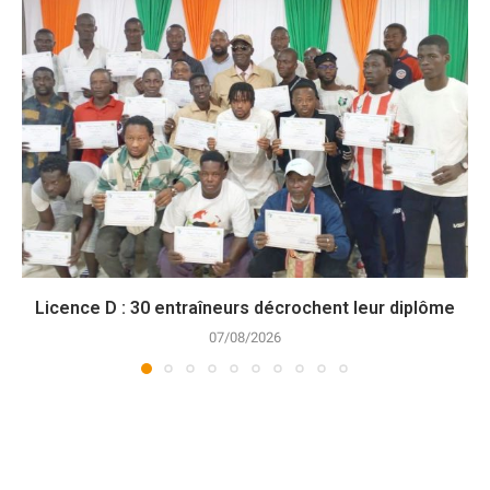
Licence D : 30 entraîneurs décrochent leur diplôme
07/08/2026