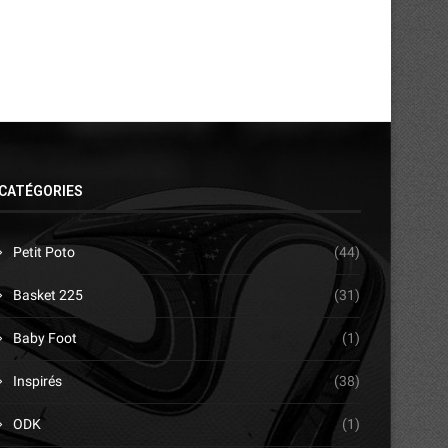
CATÉGORIES
Petit Poto
(44)
Basket 225
(31)
Baby Foot
(1)
Inspirés
(38)
ODK
(1)