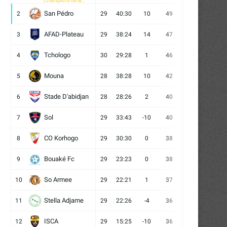
Champions de la
CAF
San Pédro
2
29
40:30
10
49
13
10
6
AFAD-Plateau
3
29
38:24
14
47
13
8
8
Tchologo
4
30
29:28
1
46
12
10
8
Mouna
5
28
38:28
10
42
12
6
10
Stade D'abidjan
6
28
28:26
2
40
11
7
10
Sol
7
29
33:43
-10
40
12
4
13
CO Korhogo
8
29
30:30
0
38
10
8
11
Bouaké Fc
9
29
23:23
0
38
9
11
9
So Armee
10
29
22:21
1
37
9
10
10
Stella Adjame
11
29
22:26
-4
36
9
9
11
ISCA
12
29
15:25
-10
36
10
6
13