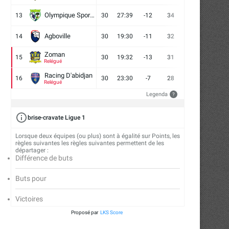
Olympique Sport d'Abobo FC
13
30
27:39
-12
34
9
7
14
Agboville
14
30
19:30
-11
32
7
11
12
Zoman
15
30
19:32
-13
31
7
10
13
Relégué
Racing D'abidjan
16
30
23:30
-7
28
6
10
14
Relégué
Legenda
?
brise-cravate Ligue 1
Lorsque deux équipes (ou plus) sont à égalité sur Points, les
règles suivantes les règles suivantes permettent de les
départager :
Différence de buts
First Bank et FBA compostent leurs
Road To BAL : Le bilan de 
Buts pour
billets pour...
17/11/2025
24/11/2025
Victoires
Proposé par
LKS Score