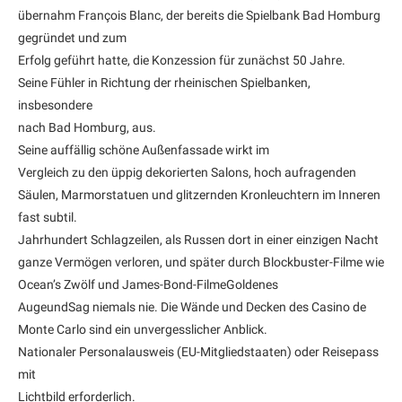
übernahm François Blanc, der bereits die Spielbank Bad Homburg
gegründet und zum
Erfolg geführt hatte, die Konzession für zunächst 50 Jahre.
Seine Fühler in Richtung der rheinischen Spielbanken,
insbesondere
nach Bad Homburg, aus.
Seine auffällig schöne Außenfassade wirkt im
Vergleich zu den üppig dekorierten Salons, hoch aufragenden
Säulen, Marmorstatuen und glitzernden Kronleuchtern im Inneren
fast subtil.
Jahrhundert Schlagzeilen, als Russen dort in einer einzigen Nacht
ganze Vermögen verloren, und später durch Blockbuster-Filme wie
Ocean’s Zwölf und James-Bond-FilmeGoldenes
AugeundSag niemals nie. Die Wände und Decken des Casino de
Monte Carlo sind ein unvergesslicher Anblick.
Nationaler Personalausweis (EU-Mitgliedstaaten) oder Reisepass
mit
Lichtbild erforderlich.