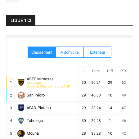
LIGUE 1 CI
Classement
A domicile
Extèrieur
J
Buts
Diff
PTS
V
ASEC Mimosas
1
30
50:21
29
62
19
Titre gagné
Ligue des Champions de la CAF
San Pédro
2
29
40:30
10
49
13
AFAD-Plateau
3
29
38:24
14
47
13
Tchologo
4
30
29:28
1
46
12
Mouna
5
28
38:28
10
42
12