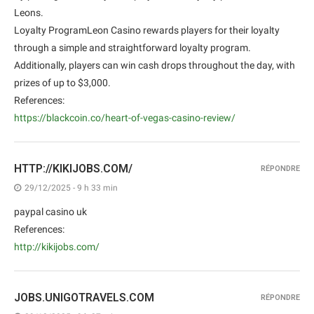
Leons.
Loyalty ProgramLeon Casino rewards players for their loyalty
through a simple and straightforward loyalty program.
Additionally, players can win cash drops throughout the day, with
prizes of up to $3,000.
References:
https://blackcoin.co/heart-of-vegas-casino-review/
HTTP://KIKIJOBS.COM/
RÉPONDRE
29/12/2025 - 9 h 33 min
paypal casino uk
References:
http://kikijobs.com/
JOBS.UNIGOTRAVELS.COM
RÉPONDRE