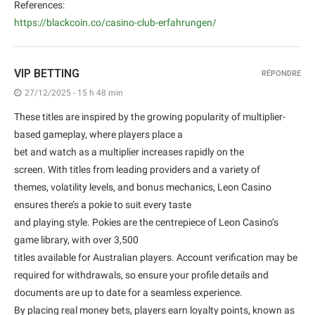
References:
https://blackcoin.co/casino-club-erfahrungen/
VIP BETTING
RÉPONDRE
27/12/2025 - 15 h 48 min
These titles are inspired by the growing popularity of multiplier-
based gameplay, where players place a
bet and watch as a multiplier increases rapidly on the
screen. With titles from leading providers and a variety of
themes, volatility levels, and bonus mechanics, Leon Casino
ensures there’s a pokie to suit every taste
and playing style. Pokies are the centrepiece of Leon Casino’s
game library, with over 3,500
titles available for Australian players. Account verification may be
required for withdrawals, so ensure your profile details and
documents are up to date for a seamless experience.
By placing real money bets, players earn loyalty points, known as