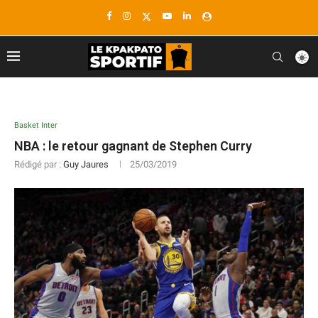
lawrencehealthcenter.com
pafibulelengkab.org
hsddonline.com
thepubtheatre
fet.uet.vnu.edu.vn
slot gacor hari ini
slot gacor hari ini
slot gacor hari ini
slot gacor hari ini
slot gacor hari ini
slot gacor hari ini
situs slot gacor
slot gacor hari ini
situs slot gacor
slot gacor hari ini
slot gacor hari ini
situs slot gacor
slot gacor hari ini
situs slot gacor
slot gacor hari ini
situs slot gacor
slot gacor hari ini
slot gacor hari ini
link slot gacor
bandar togel
link slot gacor
bandar togel
bandar togel
link slot online
link slot gacor
bandar togel
bandar togel
bandar togel
bandar togel
bandar togel
bandar togel
bandar togel
bandar togel
bandar togel
bandar togel
bandar togel
bandar togel
bandar togel
link slot gacor
bandar togel
bandar togel
bandar togel
bandar togel
bandar togel
bandar togel
bandar togel
sydney night
togel online
togel online
togel online
togel online
situs gacor
baselyne.io
situs gacor
slot thailand
situs gacor
situs gacor
togel online
situs gacor
situs gacor
situs gacor
togel online
togel online
slot thailand
togel online
situs gacor
situs togel
bento4d
slot gacor
bento4d
situs togel
slot gacor
bento4d
bento4d
link gacor
slot gacor
slot gacor
slot online
situs togel
togel resmi
slot online
slot online
slot online
slot online
slot gacor
slot online
slot gacor
link gacor
situs togel
slot gacor
slot online
slot gacor
slot online
slot online
slot gacor
slot online
link gacor
slot online
situs togel
bento4d
bento4d
slot gacor
toto togel
situs slot
toto togel
situs toto
situs slot
toto togel
situs slot
toto togel
situs toto
situs toto
link togel
situs slot
situs slot
situs slot
slot resmi
slot resmi
toto togel
situs slot
toto togel
link togel
toto togel
situs toto
situs slot
slot resmi
toto togel
link togel
toto togel
toto togel
slot777
toto togel
toto togel
toto togel
toto togel
toto slot
toto slot
toto slot
toto slot
toto slot
toto slot
link slot
link slot
link slot
toto slot
toto slot
toto slot
link slot
toto slot
link slot
toto slot
toto slot
link slot
link slot
toto slot
toto slot
link slot
toto slot
toto slot
link slot
link slot
toto slot
toto slot
toto slot
toto slot
toto slot
link slot
link slot
toto slot
rtp slot
rtp slot
rtp slot
rtp slot
togel
slot
toto
toto
slot
Basket Inter
NBA : le retour gagnant de Stephen Curry
Rédigé par :
Guy Jaures
25/03/2019