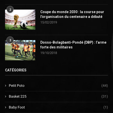
2
Coupe du monde 2030 : la course pour
l’organisation du centenaire a débuté
15/02/2019
3
Dosso-Bolagbanti-Pondé (DBP) : l’arme
forte des militaires
19/10/2018
CATÉGORIES
Petit Poto
(44)
Basket 225
(31)
Baby Foot
(1)