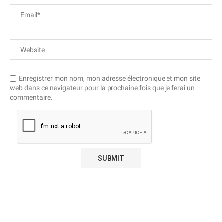
Enregistrer mon nom, mon adresse électronique et mon site
web dans ce navigateur pour la prochaine fois que je ferai un
commentaire.