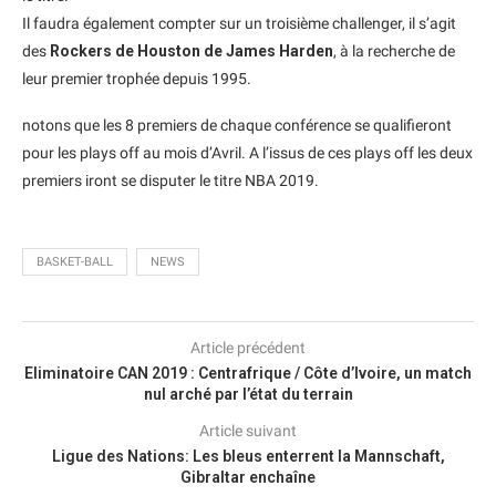
Il faudra également compter sur un troisième challenger, il s’agit
des
Rockers de Houston de James Harden
, à la recherche de
leur premier trophée depuis 1995.
notons que les 8 premiers de chaque conférence se qualifieront
pour les plays off au mois d’Avril. A l’issus de ces plays off les deux
premiers iront se disputer le titre NBA 2019.
BASKET-BALL
NEWS
Article précédent
Eliminatoire CAN 2019 : Centrafrique / Côte d’Ivoire, un match
nul arché par l’état du terrain
Article suivant
Ligue des Nations: Les bleus enterrent la Mannschaft,
Gibraltar enchaîne