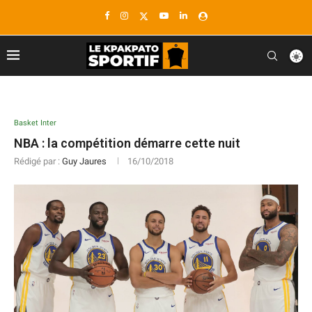
commercialpressuresonland.org
theantiguaguide.com/public
homejamesglobal.com
pafiboalemokab.org
desasidetapa.id/profil
link alternatif bento4d
situs togel online
link slot terpercaya
thepubtheatre
slot gacor hari ini
slot gacor hari ini
situs slot gacor
slot gacor hari ini
link slot gacor
sydney night
situs gacor
slot thailand
situs gacor
situs gacor
togel online
togel online
togel online
togel online
togel online
prowlpr.com
situs gacor
togel online
situs gacor
bento4d
situs togel
slot gacor
bento4d
bento4d
situs togel
bento4d
bento4d
bento4d
bento4d
slot gacor
situs togel
situs togel
situs togel
bento4d
toto online
link gacor
bento4d
slot gacor
situs togel
situs togel
slot online
link gacor
slot online
situs togel
slot online
slot online
slot online
slot online
bento4d
togel resmi
slot gacor
slot online
slot online
slot online
slot online
slot gacor
link gacor
slot online
situs toto
situs toto
situs slot
situs slot
slot resmi
situs slot
toto togel
situs toto
toto togel
situs slot
situs slot
situs toto
toto togel
login toto
situs toto
toto togel
situs toto
toto togel
slot resmi
situs toto
toto togel
situs toto
situs toto
situs slot
situs toto
situs toto
slot resmi
situs toto
situs toto
situs toto
situs slot
situs toto
toto togel
toto togel
situs toto
toto togel
toto togel
toto togel
situs slot
situs toto
situs slot
slot resmi
toto togel
slot resmi
situs slot
toto togel
slot resmi
situs slot
situs slot
slot resmi
toto slot
toto slot
toto slot
link slot
toto slot
toto slot
rtp slot live
toto slot
toto slot
toto slot
toto slot
toto slot
toto slot
link slot
toto slot
toto slot
toto slot
toto slot
link slot
toto slot
toto slot
toto slot
toto slot
link slot
toto slot
toto slot
toto slot
toto slot
toto slot
togel
Basket Inter
NBA : la compétition démarre cette nuit
Rédigé par :
Guy Jaures
16/10/2018