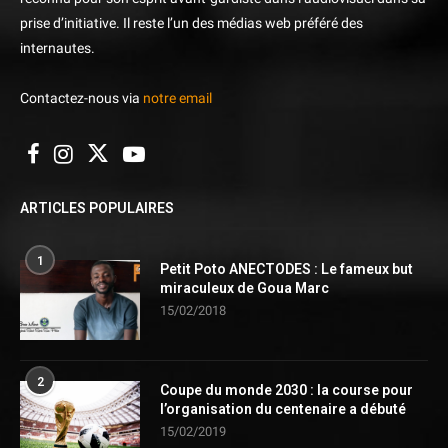
prise d’initiative. Il reste l’un des médias web préféré des
internautes.
Contactez-nous via
notre email
ARTICLES POPULAIRES
1
Petit Poto ANECTODES : Le fameux but
miraculeux de Goua Marc
15/02/2018
2
Coupe du monde 2030 : la course pour
l’organisation du centenaire a débuté
15/02/2019