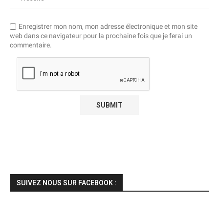
Enregistrer mon nom, mon adresse électronique et mon site
web dans ce navigateur pour la prochaine fois que je ferai un
commentaire.
SUIVEZ NOUS SUR FACEBOOK :