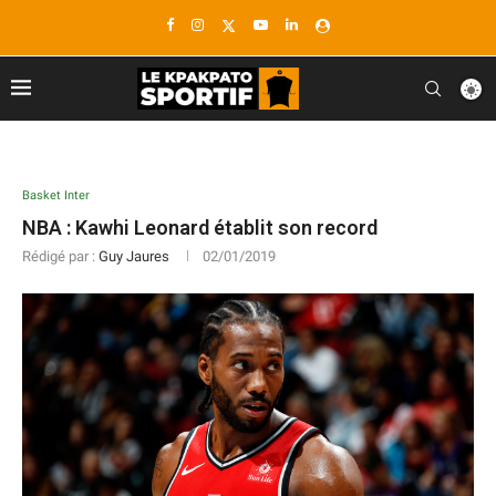
guiadenoivos.saojosedojardimeuropa.com.br
ejournal.akbidbungabangsaaceh.ac.id
beyond.globalpranichealing.com
www.blackbrooks.co.uk/pricing
pafibengkuluutarakab.org
theantiguaguide.com/public
mst.akwaibomstate.gov.ng
desaparhorboan.id/listing
thesolderingstation.com
www.promhotelsriccione.it
nagaad.org/contact/
www.bestforinteriors.nl
link-bento4d.com
world.skanray.com
fopsl.org/donate/
form.eng.ku.ac.th
culturasbo.com
www.telegramitalia.it
thepubtheatre
situs slot gacor
blog.actkm.org
situs slot gacor
accesss.net
fet.uet.vnu.edu.vn
www.astina.co
situs slot gacor
lokvirsa.org.pk
sydney night
togel online
situs gacor
situs gacor
momusi.org
pbumc.net
situs gacor
situs gacor
slot thailand
situs gacor
situs gacor
situs gacor
situs gacor
situs gacor
situs gacor
situs gacor
situs gacor
situs togel
bento4d
bento4d
bento4d
bento4d
bento4d
bento4d
bento4d
bento4d
mgpo.org
bento4d
bento4d
bento4d
onhc.ca
slot gacor
actkm.org
bento4d
situs togel
situs togel
bento4d
slot online
togel resmi
situs togel
situs togel
bento4d
link gacor
link gacor
situs slot
toto togel
slot resmi
situs toto
situs toto
situs toto
situs slot
situs toto
situs toto
situs toto
situs slot
toto togel
toto togel
situs slot
situs toto
situs slot
situs toto
situs slot
toto togel
situs slot
situs toto
situs toto
situs toto
situs toto
situs toto
situs toto
situs toto
slot resmi
situs slot
situs slot
situs slot
situs toto
situs slot
situs slot
situs slot
situs toto
situs slot
situs slot
situs toto
situs slot
situs toto
situs toto
situs slot
slot resmi
situs slot
situs toto
toto togel
situs toto
situs slot
situs slot
situs toto
situs toto
situs toto
situs slot
situs toto
situs toto
situs slot
situs toto
situs slot
toto togel
toto slot
toto slot
toto slot
toto slot
toto slot
toto slot
toto slot
toto slot
link slot
toto slot
fcvfc.org
link slot
toto slot
link slot
link slot
toto slot
toto slot
toto slot
toto slot
link slot
toto
toto
toto
toto
toto
toto
toto
toto
Basket Inter
NBA : Kawhi Leonard établit son record
Rédigé par :
Guy Jaures
02/01/2019