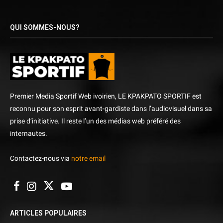
QUI SOMMES-NOUS?
Premier Media Sportif Web ivoirien, LE KPAKPATO SPORTIF est
reconnu pour son esprit avant-gardiste dans l’audiovisuel dans sa
prise d’initiative. Il reste l’un des médias web préféré des
internautes.
Contactez-nous via
notre email
ARTICLES POPULAIRES