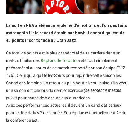
La nuit en NBA a été encore pleine d’émotions et l’un des faits
marquants fut le record établit par Kawhi Leonard qui est de
45 points inscrits face au Utah Jazz.
Ce total de points est le plus grand total de sa carrière dans un
match. L’ ailier des
Raptors de Toronto
a été tout simplement
phénoménal au cours de ce match remporté par son équipe
(122-
116)
. Celui qui a quitté les Spurs pour rejoindre cette saison les
Canadiens fait ainsi un retour au plus haut niveau, puisqu’il a vécu
une saison difficile lors du dernier exercice
(seulement 9 matchs
joués)
pour cause de blessure aux quadriceps.
Avec ces performances actuelles, il devient un candidat sérieux
pour le titre de MVP de l’année. Son équipe est actuellement 2e de
la conférence Est.