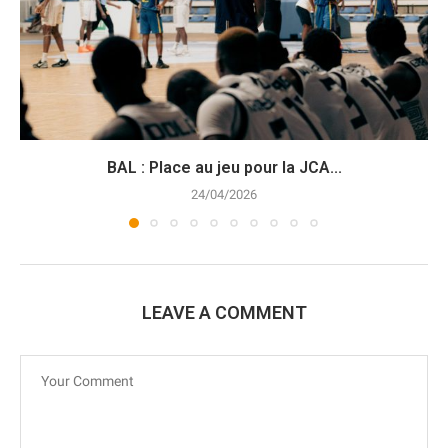
BAL : Place au jeu pour la JCA...
24/04/2026
LEAVE A COMMENT