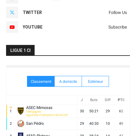
TWITTER
Follow Us
YOUTUBE
Subscribe
LIGUE 1 CI
Classement
A domicile
Extèrieur
J
Buts
Diff
PTS
V
ASEC Mimosas
1
30
50:21
29
62
19
Titre gagné
Ligue des Champions de la CAF
San Pédro
2
29
40:30
10
49
13
AFAD-Plateau