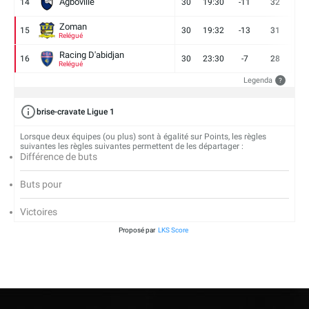
Agboville
14
30
19:30
-11
32
7
Zoman
15
30
19:32
-13
31
7
Relégué
Racing D'abidjan
16
30
23:30
-7
28
6
Relégué
Legenda
?
brise-cravate Ligue 1
Lorsque deux équipes (ou plus) sont à égalité sur Points, les règles
suivantes les règles suivantes permettent de les départager :
Différence de buts
Buts pour
Victoires
Proposé par
LKS Score