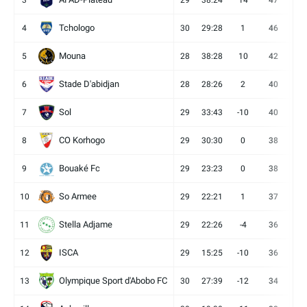
3
29
38:24
14
47
13
Tchologo
4
30
29:28
1
46
12
Mouna
5
28
38:28
10
42
12
Stade D'abidjan
6
28
28:26
2
40
11
Sol
7
29
33:43
-10
40
12
CO Korhogo
8
29
30:30
0
38
10
Bouaké Fc
9
29
23:23
0
38
9
So Armee
10
29
22:21
1
37
9
Stella Adjame
11
29
22:26
-4
36
9
ISCA
12
29
15:25
-10
36
10
Olympique Sport d'Abobo FC
13
30
27:39
-12
34
9