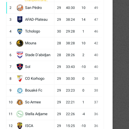
Champions de la
CAF
San Pédro
2
29
40:30
10
49
13
10
6
AFAD-Plateau
3
29
38:24
14
47
13
8
8
Tchologo
4
30
29:28
1
46
12
10
8
Mouna
5
28
38:28
10
42
12
6
10
Stade D'abidjan
6
28
28:26
2
40
11
7
10
Sol
7
29
33:43
-10
40
12
4
13
CO Korhogo
8
29
30:30
0
38
10
8
11
Bouaké Fc
9
29
23:23
0
38
9
11
9
So Armee
10
29
22:21
1
37
9
10
10
Stella Adjame
11
29
22:26
-4
36
9
9
11
ISCA
12
29
15:25
-10
36
10
6
13