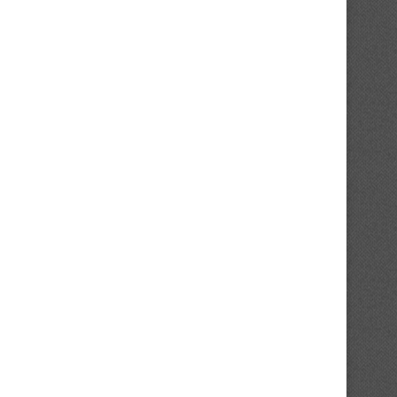
Afrobasket U18 2026 : la Côte
Afrobasket U18 2026 : les 1
d’Ivoire fixée...
de...
03/08/2026
03/08/2026