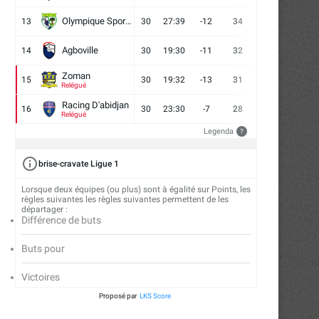
Olympique Sport d'Abobo FC
13
30
27:39
-12
34
9
7
14
Agboville
14
30
19:30
-11
32
7
11
12
Zoman
15
30
19:32
-13
31
7
10
13
Relégué
Racing D'abidjan
16
30
23:30
-7
28
6
10
14
Relégué
Legenda
?
brise-cravate Ligue 1
Lorsque deux équipes (ou plus) sont à égalité sur Points, les
règles suivantes les règles suivantes permettent de les
départager :
Différence de buts
Buts pour
Victoires
Proposé par
LKS Score