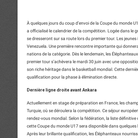
À quelques jours du coup d’envoi de la Coupe du monde U17
a officialisé le calendrier de la compétition. Logée dans le 
se dresseront sur sa route lors du premier tour. Les jeunes
Venezuela. Une première rencontre importante qui donnera l
nations de la catégorie. Dès le lendemain, les Éléphanteaux 
premier tour s’achèvera le mardi 30 juin avec une opposition
son riche héritage dans le basketball mondial. Cette derniè
qualification pour la phase à élimination directe.
Dernière ligne droite avant Ankara
Actuellement en stage de préparation en France, les champio
Turquie, où se déroulera la compétition. Ce séjour europé
rendez-vous mondial. Selon la fédération, la liste définitiv
cette Coupe du monde U17 sera disponible dans quelques 
Après leur brillante qualification, les Éléphanteaux nourriss