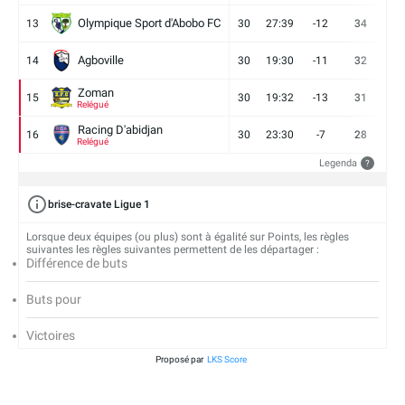
Olympique Sport d'Abobo FC
13
30
27:39
-12
34
9
Agboville
14
30
19:30
-11
32
7
Zoman
15
30
19:32
-13
31
7
Relégué
Racing D'abidjan
16
30
23:30
-7
28
6
Relégué
Legenda
?
brise-cravate Ligue 1
Lorsque deux équipes (ou plus) sont à égalité sur Points, les règles
suivantes les règles suivantes permettent de les départager :
Différence de buts
Buts pour
Victoires
Proposé par
LKS Score