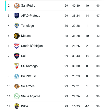
San Pédro
2
29
40:30
10
49
13
AFAD-Plateau
3
29
38:24
14
47
13
Tchologo
4
30
29:28
1
46
12
Mouna
5
28
38:28
10
42
12
Stade D'abidjan
6
28
28:26
2
40
11
Sol
7
29
33:43
-10
40
12
CO Korhogo
8
29
30:30
0
38
10
Bouaké Fc
9
29
23:23
0
38
9
So Armee
10
29
22:21
1
37
9
Stella Adjame
11
29
22:26
-4
36
9
ISCA
12
29
15:25
-10
36
10