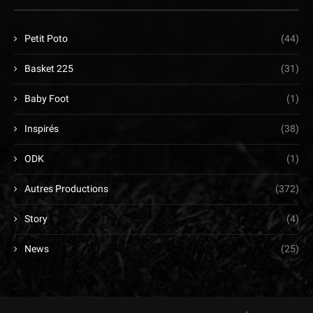
Petit Poto
(44)
Basket 225
(31)
Baby Foot
(1)
Inspirés
(38)
ODK
(1)
Autres Productions
(372)
Story
(4)
News
(25)