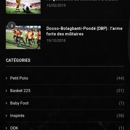
15/02/2019
3
Dosso-Bolagbanti-Pondé (DBP) : l’arme
forte des militaires
19/10/2018
CATÉGORIES
Petit Poto
(44)
Basket 225
(31)
Baby Foot
(1)
Inspirés
(38)
ODK
(1)