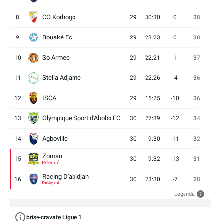
CO Korhogo
8
29
30:30
0
38
10
Bouaké Fc
9
29
23:23
0
38
9
So Armee
10
29
22:21
1
37
9
Stella Adjame
11
29
22:26
-4
36
9
ISCA
12
29
15:25
-10
36
10
Olympique Sport d'Abobo FC
13
30
27:39
-12
34
9
Agboville
14
30
19:30
-11
32
7
Zoman
15
30
19:32
-13
31
7
Relégué
Racing D'abidjan
16
30
23:30
-7
28
6
Relégué
Legenda
?
brise-cravate Ligue 1