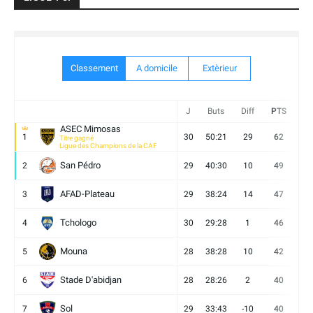
Classement
A domicile
Extèrieur
J
Buts
Diff
PTS
V
ASEC Mimosas
1
30
50:21
29
62
19
Titre gagné
Ligue des Champions de la CAF
San Pédro
2
29
40:30
10
49
13
AFAD-Plateau
3
29
38:24
14
47
13
Tchologo
4
30
29:28
1
46
12
Mouna
5
28
38:28
10
42
12
Stade D'abidjan
6
28
28:26
2
40
11
Sol
7
29
33:43
-10
40
12