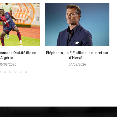
smane Diakité file en
Éléphants : la FIF officialise le retour
Algérie !
d’Hervé...
05/08/2026
04/08/2026