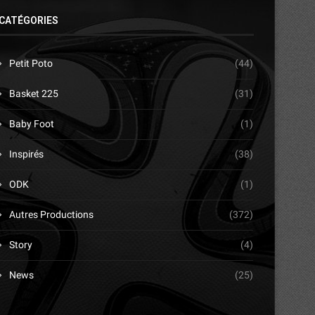
CATÉGORIES
Petit Poto
(44)
Basket 225
(31)
Baby Foot
(1)
Inspirés
(38)
ODK
(1)
Autres Productions
(372)
Story
(4)
News
(25)