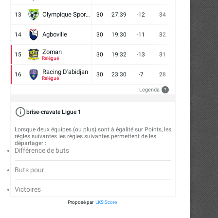
Olympique Sport d'Abobo FC
13
30
27:39
-12
34
9
7
14
Agboville
14
30
19:30
-11
32
7
11
12
Zoman
15
30
19:32
-13
31
7
10
13
Relégué
Racing D'abidjan
16
30
23:30
-7
28
6
10
14
Relégué
Legenda
?
brise-cravate Ligue 1
Lorsque deux équipes (ou plus) sont à égalité sur Points, les
règles suivantes les règles suivantes permettent de les
départager :
Différence de buts
Buts pour
Victoires
Proposé par
LKS Score