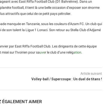
ngageant avec East Riffa Football Club (D1 Bahreïnne). Dans un
a planète football, il tient là une belle occasion d’exposer son énorme
us attractifs que celui de ce petit pays pétrolier.
apade manquée en Tanzanie, sous les couleurs d’Azam FC. Un club qui
oui de son talent la Ligue 1 Lonaci. Son retour au Stella Club d’Adjamé
anvier par East Riffa Football Club. Les dirigeants de cette équipe
 misé sur l’Ivoirien pour sa
uve
r le club d’une relég
ation
.
Article suivant
Volley-ball / Supercoupe : Un duel de titans !
Z ÉGALEMENT AIMER