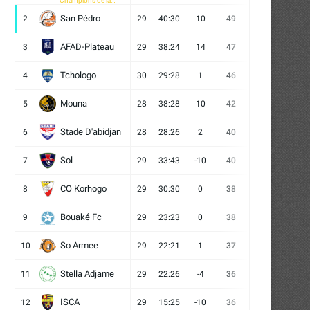
Champions de la
CAF
San Pédro
2
29
40:30
10
49
13
10
6
AFAD-Plateau
3
29
38:24
14
47
13
8
8
Tchologo
4
30
29:28
1
46
12
10
8
Mouna
5
28
38:28
10
42
12
6
10
Stade D'abidjan
6
28
28:26
2
40
11
7
10
Sol
7
29
33:43
-10
40
12
4
13
CO Korhogo
8
29
30:30
0
38
10
8
11
Bouaké Fc
9
29
23:23
0
38
9
11
9
So Armee
10
29
22:21
1
37
9
10
10
Stella Adjame
11
29
22:26
-4
36
9
9
11
ISCA
12
29
15:25
-10
36
10
6
13