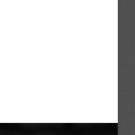
Mercato : Emmanuel Latte Lath fait
Mercato : l’Asie pour Ahou
son retour...
Charles
03/08/2026
31/07/2026