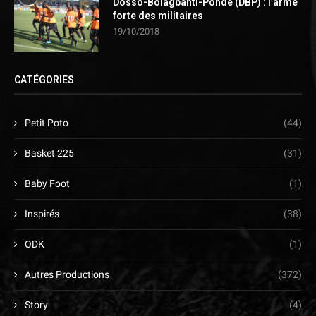
Dosso-Bolagbanti-Pondé (DBP) : l’arme
forte des militaires
19/10/2018
CATÉGORIES
Petit Poto
(44)
Basket 225
(31)
Baby Foot
(1)
Inspirés
(38)
ODK
(1)
Autres Productions
(372)
Story
(4)