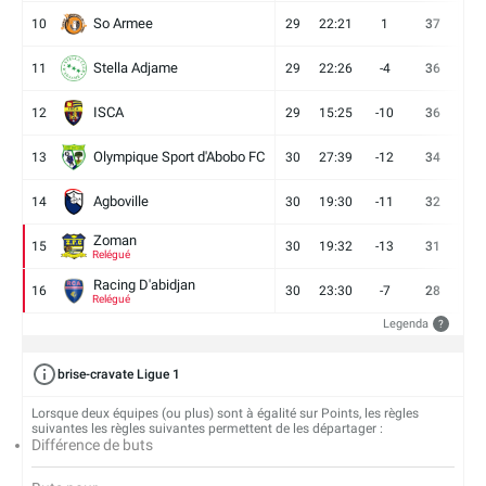
So Armee
10
29
22:21
1
37
9
Stella Adjame
11
29
22:26
-4
36
9
ISCA
12
29
15:25
-10
36
10
Olympique Sport d'Abobo FC
13
30
27:39
-12
34
9
Agboville
14
30
19:30
-11
32
7
Zoman
15
30
19:32
-13
31
7
Relégué
Racing D'abidjan
16
30
23:30
-7
28
6
Relégué
Legenda
?
brise-cravate Ligue 1
Lorsque deux équipes (ou plus) sont à égalité sur Points, les règles
suivantes les règles suivantes permettent de les départager :
Différence de buts