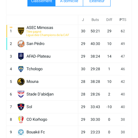
Classement
A domicile
Extèrieur
J
Buts
Diff
PTS
V
ASEC Mimosas
1
30
50:21
29
62
19
Titre gagné
Ligue des Champions de la CAF
San Pédro
2
29
40:30
10
49
13
AFAD-Plateau
3
29
38:24
14
47
13
Tchologo
4
30
29:28
1
46
12
Mouna
5
28
38:28
10
42
12
Stade D'abidjan
6
28
28:26
2
40
11
Sol
7
29
33:43
-10
40
12
CO Korhogo
8
29
30:30
0
38
10
Bouaké Fc
9
29
23:23
0
38
9