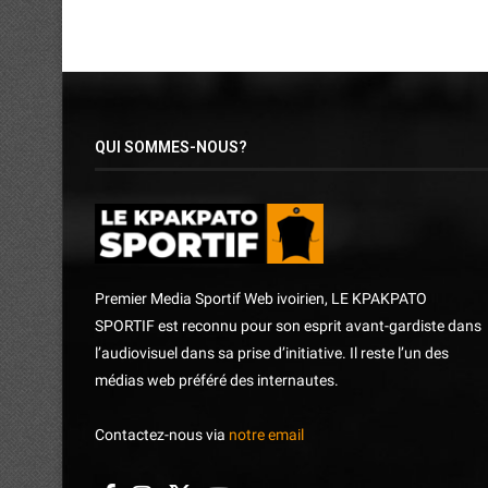
QUI SOMMES-NOUS?
Premier Media Sportif Web ivoirien, LE KPAKPATO
SPORTIF est reconnu pour son esprit avant-gardiste dans
l’audiovisuel dans sa prise d’initiative. Il reste l’un des
médias web préféré des internautes.
Contactez-nous via
notre email