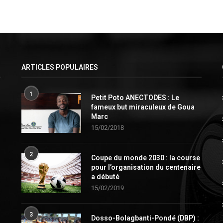
ARTICLES POPULAIRES
1
Petit Poto ANECTODES : Le
fameux but miraculeux de Goua
Marc
15/02/2018
2
Coupe du monde 2030 : la course
pour l’organisation du centenaire
a débuté
15/02/2019
3
Dosso-Bolagbanti-Pondé (DBP) :