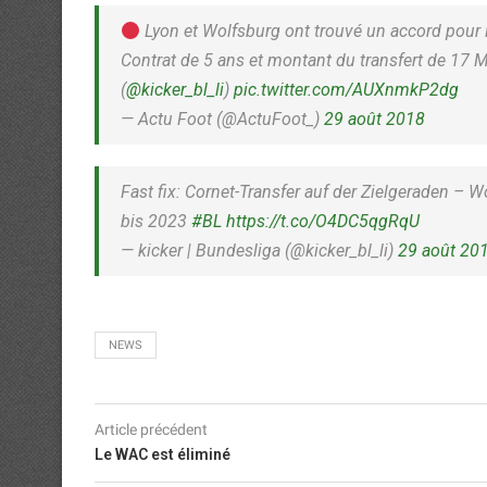
Lyon et Wolfsburg ont trouvé un accord pour l
Contrat de 5 ans et montant du transfert de 17 
(
@kicker_bl_li
)
pic.twitter.com/AUXnmkP2dg
— Actu Foot (@ActuFoot_)
29 août 2018
Fast fix: Cornet-Transfer auf der Zielgeraden – 
bis 2023
#BL
https://t.co/O4DC5qgRqU
— kicker | Bundesliga (@kicker_bl_li)
29 août 20
NEWS
Article précédent
Le WAC est éliminé