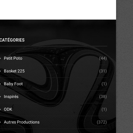
CATÉGORIES
Petit Poto
(44)
Basket 225
(31)
Baby Foot
(1)
Inspirés
(38)
ODK
(1)
Autres Productions
(372)