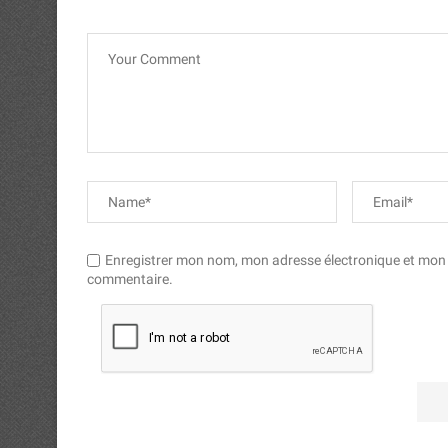
Enregistrer mon nom, mon adresse électronique et mon si
commentaire.