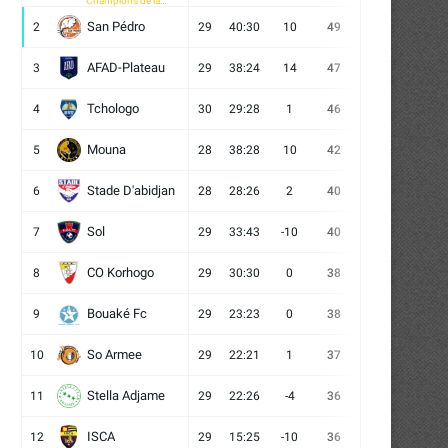
Champions de la
CAF
San Pédro
2
29
40:30
10
49
13
10
6
AFAD-Plateau
3
29
38:24
14
47
13
8
8
Tchologo
4
30
29:28
1
46
12
10
8
Mouna
5
28
38:28
10
42
12
6
10
Stade D'abidjan
6
28
28:26
2
40
11
7
10
Sol
7
29
33:43
-10
40
12
4
13
CO Korhogo
8
29
30:30
0
38
10
8
11
Bouaké Fc
9
29
23:23
0
38
9
11
9
So Armee
10
29
22:21
1
37
9
10
10
Stella Adjame
11
29
22:26
-4
36
9
9
11
ISCA
12
29
15:25
-10
36
10
6
13