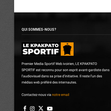
QUI SOMMES-NOUS?
Premier Media Sportif Web ivoirien, LE KPAKPATO
SPORTIF est reconnu pour son esprit avant-gardiste dans
l’audiovisuel dans sa prise d’initiative. Il reste l’un des
médias web préféré des internautes.
Contactez-nous via
notre email