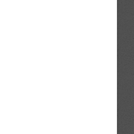
eeting International Gabriel Tiacoh
Para-athlétisme : l’INJS accu
: une 24e édition...
première étape des..
17/03/2026
17/03/2026