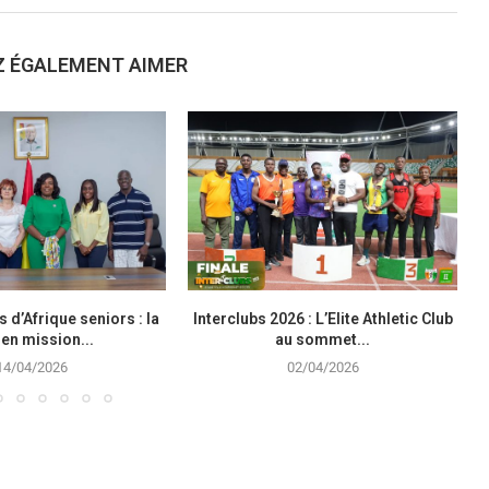
Z ÉGALEMENT AIMER
d’Afrique seniors : la
Interclubs 2026 : L’Elite Athletic Club
M
en mission...
au sommet...
14/04/2026
02/04/2026