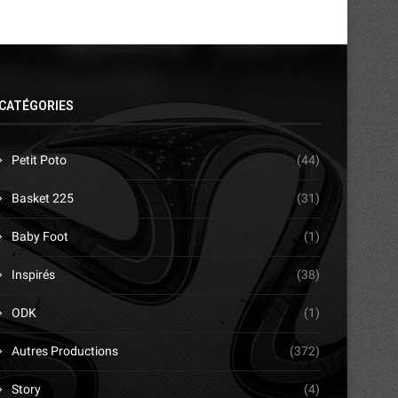
CATÉGORIES
Petit Poto
(44)
Basket 225
(31)
Baby Foot
(1)
Inspirés
(38)
ODK
(1)
Autres Productions
(372)
Story
(4)