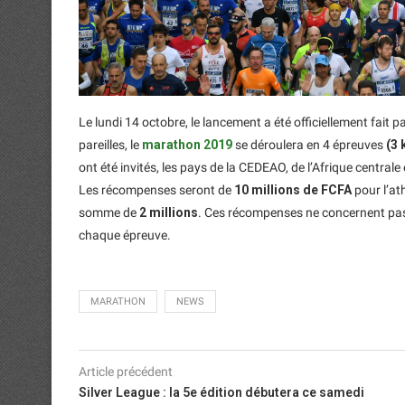
Le lundi 14 octobre, le lancement a été officiellement fait p
pareilles, le
marathon 2019
se déroulera en 4 épreuves
(3 
ont été invités, les pays de la CEDEAO, de l’Afrique centrale
Les récompenses seront de
10 millions de FCFA
pour l’at
somme de
2 millions
. Ces récompenses ne concernent pas
chaque épreuve.
MARATHON
NEWS
Article précédent
Silver League : la 5e édition débutera ce samedi