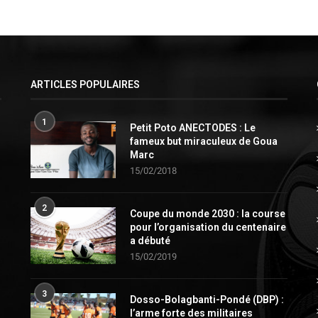
ARTICLES POPULAIRES
1
Petit Poto ANECTODES : Le
fameux but miraculeux de Goua
Marc
15/02/2018
2
Coupe du monde 2030 : la course
pour l’organisation du centenaire
a débuté
15/02/2019
3
Dosso-Bolagbanti-Pondé (DBP) :
l’arme forte des militaires