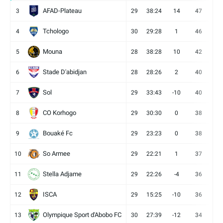
AFAD-Plateau
3
29
38:24
14
47
13
Tchologo
4
30
29:28
1
46
12
Mouna
5
28
38:28
10
42
12
Stade D'abidjan
6
28
28:26
2
40
11
Sol
7
29
33:43
-10
40
12
CO Korhogo
8
29
30:30
0
38
10
Bouaké Fc
9
29
23:23
0
38
9
So Armee
10
29
22:21
1
37
9
Stella Adjame
11
29
22:26
-4
36
9
ISCA
12
29
15:25
-10
36
10
Olympique Sport d'Abobo FC
13
30
27:39
-12
34
9