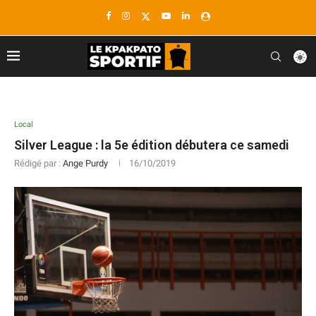
bandar toto macau
pafibuolkab.org
slot resmi bento4d
situs togel online
thepubtheatre
login bento4d
slot gacor hari ini
situs slot gacor
situs slot gacor
slot gacor hari ini
slot gacor hari ini
slot gacor hari ini
slot gacor hari ini
slot gacor hari ini
slot gacor hari ini
slot gacor hari ini
slot gacor hari ini
slot gacor hari ini
slot gacor hari ini
slot gacor hari ini
login bento4d
slot gacor hari ini
slot gacor hari ini
slot gacor hari ini
slot gacor hari ini
slot gacor hari ini
slot gacor hari ini
situs slot gacor
bandar togel
bandar togel
bandar togel
bandar togel
bandar togel
bandar togel
bandar togel
bandar togel
bandar togel
bandar togel
sydney night
toto macau
togel online
togel online
situs gacor
situs gacor
situs gacor
slot thailand
toto macau
bento4d
bento4d
situs togel
slot online
bento4d
link gacor
togel resmi
situs togel
bento4d
bento4d
slot online
situs togel
slot gacor
slot online
bento4d
slot online
situs togel
situs togel
bento4d
bento4d
bento4d
situs togel
link gacor
situs togel
slot gacor
situs togel
situs togel
link gacor
bento4d
situs togel
link gacor
situs togel
situs togel
situs togel
slot online
link gacor
situs togel
situs togel
situs togel
situs togel
situs togel
link gacor
slot gacor
situs togel
link gacor
toto togel
situs slot
slot resmi
slot resmi
slot resmi
slot resmi
situs slot
slot resmi
slot resmi
toto togel
slot resmi
slot resmi
toto togel
situs slot
situs slot
toto togel
situs toto
toto togel
toto togel
slot resmi
toto togel
situs toto
toto togel
toto togel
toto slot
slot88
toto slot
link slot
toto slot
toto 4d
link slot
link slot
toto 4d
link slot
rtp slot
rtp slot
rtp slot
rtp slot
rtp slot
toto
toto
Local
Silver League : la 5e édition débutera ce samedi
Rédigé par :
Ange Purdy
16/10/2019