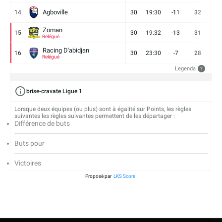
Agboville
14
30
19:30
-11
32
7
Zoman
15
30
19:32
-13
31
7
Relégué
Racing D'abidjan
16
30
23:30
-7
28
6
Relégué
Legenda
?
brise-cravate Ligue 1
Lorsque deux équipes (ou plus) sont à égalité sur Points, les règles
suivantes les règles suivantes permettent de les départager :
Différence de buts
Buts pour
Victoires
Proposé par
LKS Score