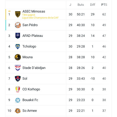
J
Buts
Diff
PTS
V
ASEC Mimosas
1
30
50:21
29
62
19
Titre gagné
Ligue des Champions de la CAF
San Pédro
2
29
40:30
10
49
13
AFAD-Plateau
3
29
38:24
14
47
13
Tchologo
4
30
29:28
1
46
12
Mouna
5
28
38:28
10
42
12
Stade D'abidjan
6
28
28:26
2
40
11
Sol
7
29
33:43
-10
40
12
CO Korhogo
8
29
30:30
0
38
10
Bouaké Fc
9
29
23:23
0
38
9
So Armee
10
29
22:21
1
37
9