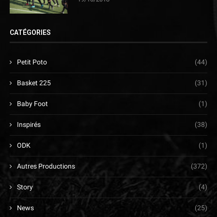
CATÉGORIES
Petit Poto
(44)
Basket 225
(31)
Baby Foot
(1)
Inspirés
(38)
ODK
(1)
Autres Productions
(372)
Story
(4)
News
(25)