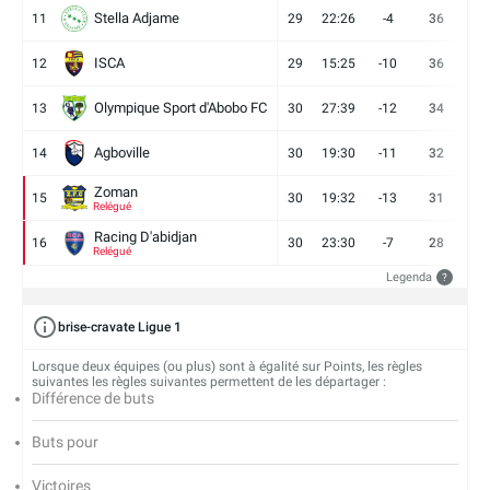
Stella Adjame
11
29
22:26
-4
36
9
ISCA
12
29
15:25
-10
36
10
Olympique Sport d'Abobo FC
13
30
27:39
-12
34
9
Agboville
14
30
19:30
-11
32
7
Zoman
15
30
19:32
-13
31
7
Relégué
Racing D'abidjan
16
30
23:30
-7
28
6
Relégué
Legenda
?
brise-cravate Ligue 1
Lorsque deux équipes (ou plus) sont à égalité sur Points, les règles
suivantes les règles suivantes permettent de les départager :
Différence de buts
Buts pour
Victoires