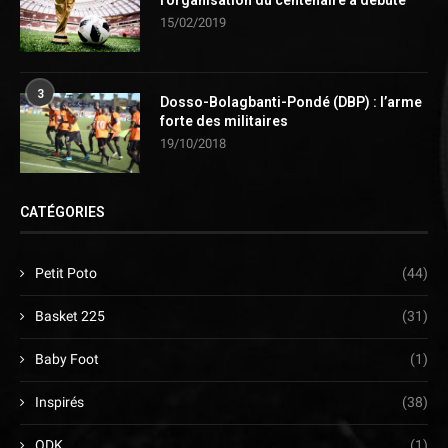
15/02/2019
3
Dosso-Bolagbanti-Pondé (DBP) : l’arme
forte des militaires
19/10/2018
CATÉGORIES
Petit Poto
(44)
Basket 225
(31)
Baby Foot
(1)
Inspirés
(38)
ODK
(1)