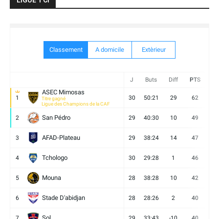
Classement
A domicile
Extèrieur
J
Buts
Diff
PTS
V
ASEC Mimosas
1
30
50:21
29
62
19
Titre gagné
Ligue des Champions de la CAF
San Pédro
2
29
40:30
10
49
13
AFAD-Plateau
3
29
38:24
14
47
13
Tchologo
4
30
29:28
1
46
12
Mouna
5
28
38:28
10
42
12
Stade D'abidjan
6
28
28:26
2
40
11
Sol
7
29
33:43
-10
40
12