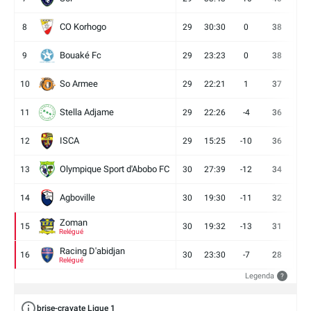
CO Korhogo
8
29
30:30
0
38
10
Bouaké Fc
9
29
23:23
0
38
9
So Armee
10
29
22:21
1
37
9
Stella Adjame
11
29
22:26
-4
36
9
ISCA
12
29
15:25
-10
36
10
Olympique Sport d'Abobo FC
13
30
27:39
-12
34
9
Agboville
14
30
19:30
-11
32
7
Zoman
15
30
19:32
-13
31
7
Relégué
Racing D'abidjan
16
30
23:30
-7
28
6
Relégué
Legenda
?
brise-cravate Ligue 1