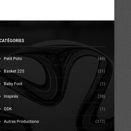
CATÉGORIES
Petit Poto
(44)
Basket 225
(31)
Baby Foot
(1)
Inspirés
(38)
ODK
(1)
Autres Productions
(372)