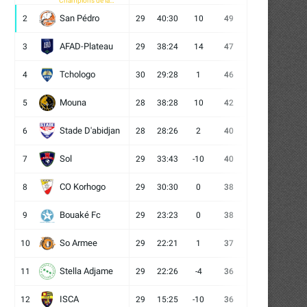
Champions de la
CAF
San Pédro
2
29
40:30
10
49
13
10
6
AFAD-Plateau
3
29
38:24
14
47
13
8
8
Tchologo
4
30
29:28
1
46
12
10
8
Mouna
5
28
38:28
10
42
12
6
10
Stade D'abidjan
6
28
28:26
2
40
11
7
10
Sol
7
29
33:43
-10
40
12
4
13
CO Korhogo
8
29
30:30
0
38
10
8
11
La conférence de lancement de
Autour de l’aire de jeu –
Mousso Foot 2026
astuces...
Bouaké Fc
9
29
23:23
0
38
9
11
9
16/07/2026
13/07/2026
So Armee
10
29
22:21
1
37
9
10
10
Stella Adjame
11
29
22:26
-4
36
9
9
11
ISCA
12
29
15:25
-10
36
10
6
13