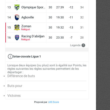
Olympique Sport d'Abobo FC
13
30
27:39
-12
34
9
7
14
Agboville
14
30
19:30
-11
32
7
11
12
Zoman
15
30
19:32
-13
31
7
10
13
Relégué
Racing D'abidjan
16
30
23:30
-7
28
6
10
14
Relégué
Legenda
?
brise-cravate Ligue 1
Lorsque deux équipes (ou plus) sont à égalité sur Points, les
règles suivantes les règles suivantes permettent de les
départager :
Différence de buts
Buts pour
Victoires
Proposé par
LKS Score