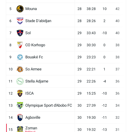
Mouna
5
28
38:28
10
42
12
Stade D'abidjan
6
28
28:26
2
40
11
Sol
7
29
33:43
-10
40
12
CO Korhogo
8
29
30:30
0
38
10
Bouaké Fc
9
29
23:23
0
38
9
So Armee
10
29
22:21
1
37
9
Stella Adjame
11
29
22:26
-4
36
9
ISCA
12
29
15:25
-10
36
10
Olympique Sport d'Abobo FC
13
30
27:39
-12
34
9
Agboville
14
30
19:30
-11
32
7
Zoman
15
30
19:32
-13
31
7
Relégué