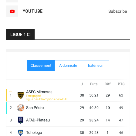
YOUTUBE
Subscribe
LIGUE 1 CI
Classement
A domicile
Extèrieur
J
Buts
Diff
PTS
V
ASEC Mimosas
1
30
50:21
29
62
19
Titre gagné
Ligue des Champions de la CAF
San Pédro
2
29
40:30
10
49
13
AFAD-Plateau
3
29
38:24
14
47
13
Tchologo
4
30
29:28
1
46
12