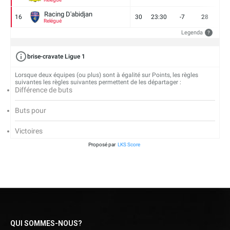
Racing D'abidjan
16
30
23:30
-7
28
6
Relégué
Legenda
?
brise-cravate Ligue 1
Lorsque deux équipes (ou plus) sont à égalité sur Points, les règles
suivantes les règles suivantes permettent de les départager :
Différence de buts
Buts pour
Victoires
Proposé par
LKS Score
QUI SOMMES-NOUS?