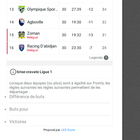
Mousso Foot 2026
astuces...
Olympique Sport d'Abobo FC
13
30
27:39
-12
34
9
7
14
16/07/2026
13/07/2026
Agboville
14
30
19:30
-11
32
7
11
12
Zoman
15
30
19:32
-13
31
7
10
13
Relégué
Racing D'abidjan
16
30
23:30
-7
28
6
10
14
Relégué
Legenda
?
brise-cravate Ligue 1
Lorsque deux équipes (ou plus) sont à égalité sur Points, les
règles suivantes les règles suivantes permettent de les
départager :
Différence de buts
Buts pour
Victoires
Proposé par
LKS Score