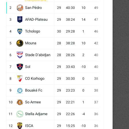
Champions de la
CAF
San Pédro
2
29
40:30
10
49
13
10
6
AFAD-Plateau
3
29
38:24
14
47
13
8
8
Tchologo
4
30
29:28
1
46
12
10
8
Mouna
5
28
38:28
10
42
12
6
10
Stade D'abidjan
6
28
28:26
2
40
11
7
10
Sol
7
29
33:43
-10
40
12
4
13
CO Korhogo
8
29
30:30
0
38
10
8
11
Bouaké Fc
9
29
23:23
0
38
9
11
9
So Armee
10
29
22:21
1
37
9
10
10
Stella Adjame
11
29
22:26
-4
36
9
9
11
ISCA
12
29
15:25
-10
36
10
6
13
La conférence de lancement de
Autour de l’aire de jeu –