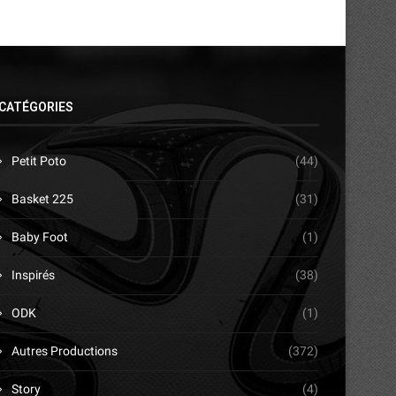
CATÉGORIES
Petit Poto
(44)
Basket 225
(31)
Baby Foot
(1)
Inspirés
(38)
ODK
(1)
Autres Productions
(372)
Story
(4)