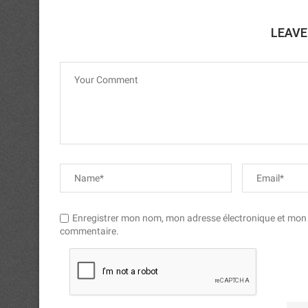
LEAV
Enregistrer mon nom, mon adresse électronique et mon si
commentaire.