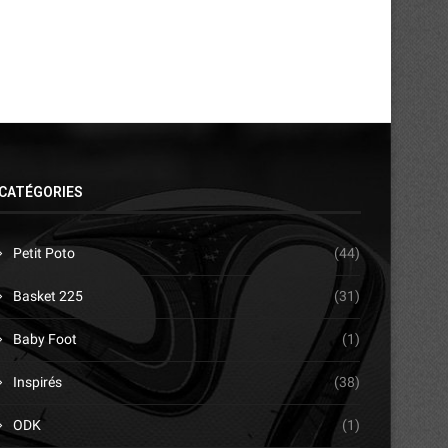
CATÉGORIES
Petit Poto
(44)
Basket 225
(31)
Baby Foot
(1)
Inspirés
(38)
ODK
(1)