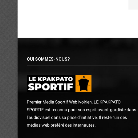
QUI SOMMES-NOUS?
Premier Media Sportif Web ivoirien, LE KPAKPATO
SPORTIF est reconnu pour son esprit avant-gardiste dans
l’audiovisuel dans sa prise d’initiative. Il reste l’un des
médias web préféré des internautes.