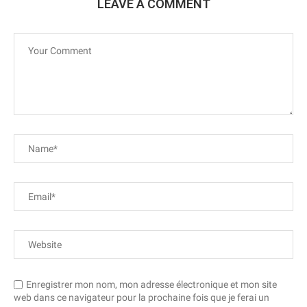
LEAVE A COMMENT
Enregistrer mon nom, mon adresse électronique et mon site
web dans ce navigateur pour la prochaine fois que je ferai un