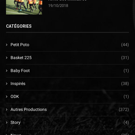
19/10/2018
CATÉGORIES
Petit Poto
(44)
Basket 225
(31)
Baby Foot
(1)
Inspirés
(38)
ODK
(1)
Autres Productions
(372)
Story
(4)