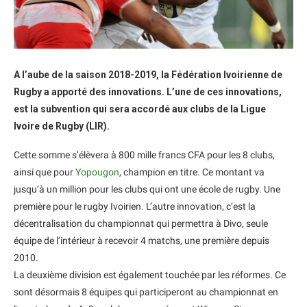
A l’aube de la saison 2018-2019, la Fédération Ivoirienne de
Rugby a apporté des innovations. L’une de ces innovations,
est la subvention qui sera accordé aux clubs de la Ligue
Ivoire de Rugby (LIR).
Cette somme s’élèvera à 800 mille francs CFA pour les 8 clubs,
ainsi que pour
Yopougon
, champion en titre. Ce montant va
jusqu’à un million pour les clubs qui ont une école de rugby. Une
première pour le rugby Ivoirien. L’autre innovation, c’est la
décentralisation du championnat qui permettra à Divo, seule
équipe de l’intérieur à recevoir 4 matchs, une première depuis
2010.
La deuxième division est également touchée par les réformes. Ce
sont désormais 8 équipes qui participeront au championnat en