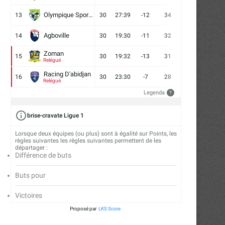
Olympique Sport d'Abobo FC
13
30
27:39
-12
34
9
7
14
Agboville
14
30
19:30
-11
32
7
11
12
Zoman
15
30
19:32
-13
31
7
10
13
Relégué
Racing D'abidjan
16
30
23:30
-7
28
6
10
14
Relégué
Legenda
?
brise-cravate Ligue 1
Lorsque deux équipes (ou plus) sont à égalité sur Points, les
règles suivantes les règles suivantes permettent de les
départager :
Différence de buts
Buts pour
Victoires
Proposé par
LKS Score