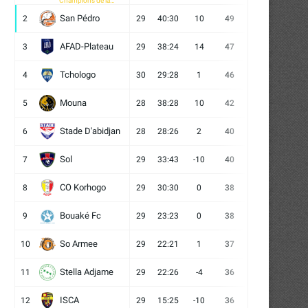
Champions de la
CAF
San Pédro
2
29
40:30
10
49
13
10
6
AFAD-Plateau
3
29
38:24
14
47
13
8
8
Tchologo
4
30
29:28
1
46
12
10
8
Mouna
5
28
38:28
10
42
12
6
10
Stade D'abidjan
6
28
28:26
2
40
11
7
10
Sol
7
29
33:43
-10
40
12
4
13
CO Korhogo
8
29
30:30
0
38
10
8
11
Bouaké Fc
9
29
23:23
0
38
9
11
9
So Armee
10
29
22:21
1
37
9
10
10
Stella Adjame
11
29
22:26
-4
36
9
9
11
ISCA
12
29
15:25
-10
36
10
6
13