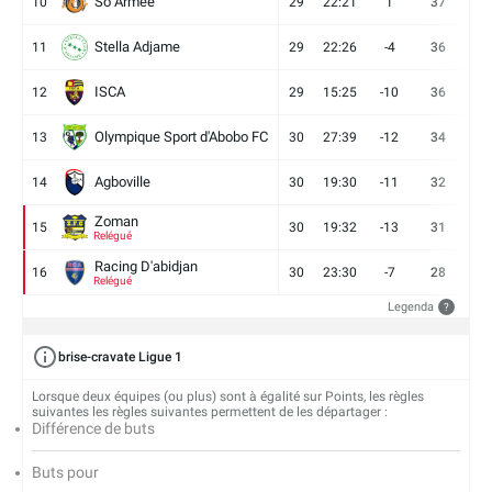
So Armee
10
29
22:21
1
37
9
Stella Adjame
11
29
22:26
-4
36
9
ISCA
12
29
15:25
-10
36
10
Olympique Sport d'Abobo FC
13
30
27:39
-12
34
9
Agboville
14
30
19:30
-11
32
7
Zoman
15
30
19:32
-13
31
7
Relégué
Racing D'abidjan
16
30
23:30
-7
28
6
Relégué
Legenda
?
brise-cravate Ligue 1
Lorsque deux équipes (ou plus) sont à égalité sur Points, les règles
suivantes les règles suivantes permettent de les départager :
Différence de buts
Buts pour