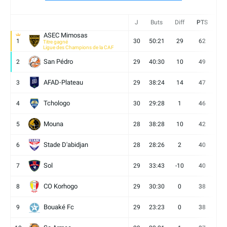
J
Buts
Diff
PTS
V
ASEC Mimosas
1
30
50:21
29
62
19
Titre gagné
Ligue des Champions de la CAF
San Pédro
2
29
40:30
10
49
13
AFAD-Plateau
3
29
38:24
14
47
13
Tchologo
4
30
29:28
1
46
12
Mouna
5
28
38:28
10
42
12
Stade D'abidjan
6
28
28:26
2
40
11
Sol
7
29
33:43
-10
40
12
CO Korhogo
8
29
30:30
0
38
10
Bouaké Fc
9
29
23:23
0
38
9