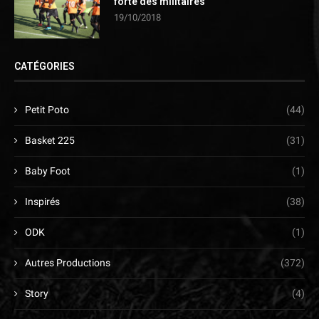
forte des militaires
19/10/2018
CATÉGORIES
Petit Poto
(44)
Basket 225
(31)
Baby Foot
(1)
Inspirés
(38)
ODK
(1)
Autres Productions
(372)
Story
(4)