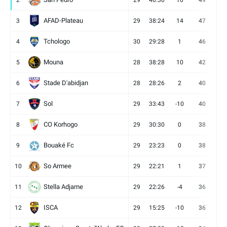
2
29
40:30
10
49
13
AFAD-Plateau
3
29
38:24
14
47
13
Tchologo
4
30
29:28
1
46
12
Mouna
5
28
38:28
10
42
12
Stade D'abidjan
6
28
28:26
2
40
11
Sol
7
29
33:43
-10
40
12
CO Korhogo
8
29
30:30
0
38
10
Bouaké Fc
9
29
23:23
0
38
9
So Armee
10
29
22:21
1
37
9
Stella Adjame
11
29
22:26
-4
36
9
ISCA
12
29
15:25
-10
36
10