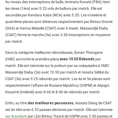
Au niveau des interceptions de balle, Aminata Konaté (FBA) tient
les rênes (1ère) avec 5.25 vols de ballons par match. Elle est
secondée par Kandara Kaba (NCA) avec 5.20. Les troisième et
quatrième places sont détenues respectivement par Bintou Dramé
(SOA) et Hanna Mabelle (CSAT) avec 4 steals. Massandjé Diaby
(CSAT) ferme la marche (5e) avec 3.50 interceptions en moyenne
par match.
Dans la catégorie meilleures rebondeuses, Sonan Thiongane
d’ABC accroche la première place
avec 10.50 Rebonds
par
match. Elle est talonnée sur le podium par sa coéquipière à l’ABC
Massandjé Diaby (2e) avec 10.50 par match et Assata Sidibé du
CSAT (3e) avec 9.25 rebonds par match. Les 4e et 5e places sont
respectivement l’affaire de Rosiane Mpokfury (GSPM) et Akpigni
Kouamé (Indénié) avec 8.60 et 8.40 de rebonds par match.
Enfin, au titre
des meilleures passeuses
, Aissata Dieng de CSAT
est en tête avec 6.33 passes décisives par match. Elle est talonnée
sur le podium
par (2e) Bintou Traoré de GSPM avec 5.50 passes et