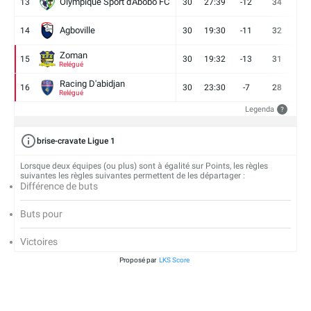
Olympique Sport d'Abobo FC
13
30
27:39
-12
34
9
Agboville
14
30
19:30
-11
32
7
Zoman
15
30
19:32
-13
31
7
Relégué
Racing D'abidjan
16
30
23:30
-7
28
6
Relégué
Legenda
?
brise-cravate Ligue 1
Lorsque deux équipes (ou plus) sont à égalité sur Points, les règles
suivantes les règles suivantes permettent de les départager :
Différence de buts
Buts pour
Victoires
Proposé par
LKS Score