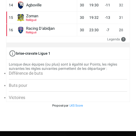
Agboville
14
30
19:30
-11
32
7
Zoman
15
30
19:32
-13
31
7
Relégué
Racing D'abidjan
16
30
23:30
-7
28
6
Relégué
Legenda
?
brise-cravate Ligue 1
Lorsque deux équipes (ou plus) sont à égalité sur Points, les règles
suivantes les règles suivantes permettent de les départager :
Différence de buts
Buts pour
Victoires
Proposé par
LKS Score