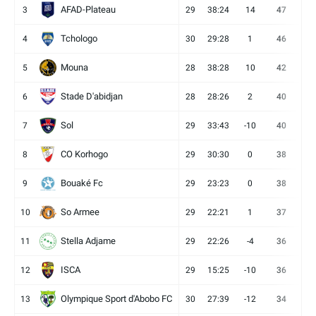
AFAD-Plateau
3
29
38:24
14
47
13
Tchologo
4
30
29:28
1
46
12
Mouna
5
28
38:28
10
42
12
Stade D'abidjan
6
28
28:26
2
40
11
Sol
7
29
33:43
-10
40
12
CO Korhogo
8
29
30:30
0
38
10
Bouaké Fc
9
29
23:23
0
38
9
So Armee
10
29
22:21
1
37
9
Stella Adjame
11
29
22:26
-4
36
9
ISCA
12
29
15:25
-10
36
10
Olympique Sport d'Abobo FC
13
30
27:39
-12
34
9