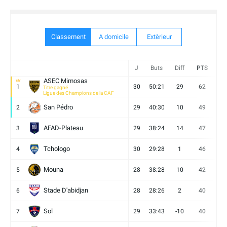
Classement
A domicile
Extèrieur
J
Buts
Diff
PTS
V
ASEC Mimosas
1
30
50:21
29
62
19
Titre gagné
Ligue des Champions de la CAF
San Pédro
2
29
40:30
10
49
13
AFAD-Plateau
3
29
38:24
14
47
13
Tchologo
4
30
29:28
1
46
12
Mouna
5
28
38:28
10
42
12
Stade D'abidjan
6
28
28:26
2
40
11
Sol
7
29
33:43
-10
40
12