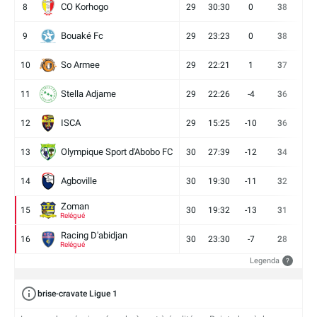
CO Korhogo
8
29
30:30
0
38
10
Bouaké Fc
9
29
23:23
0
38
9
So Armee
10
29
22:21
1
37
9
Stella Adjame
11
29
22:26
-4
36
9
ISCA
12
29
15:25
-10
36
10
Olympique Sport d'Abobo FC
13
30
27:39
-12
34
9
Agboville
14
30
19:30
-11
32
7
Zoman
15
30
19:32
-13
31
7
Relégué
Racing D'abidjan
16
30
23:30
-7
28
6
Relégué
Legenda
?
brise-cravate Ligue 1