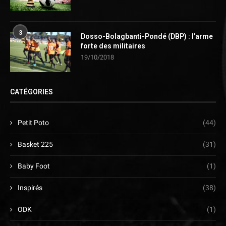
3
Dosso-Bolagbanti-Pondé (DBP) : l’arme
forte des militaires
19/10/2018
CATÉGORIES
Petit Poto
(44)
Basket 225
(31)
Baby Foot
(1)
Inspirés
(38)
ODK
(1)