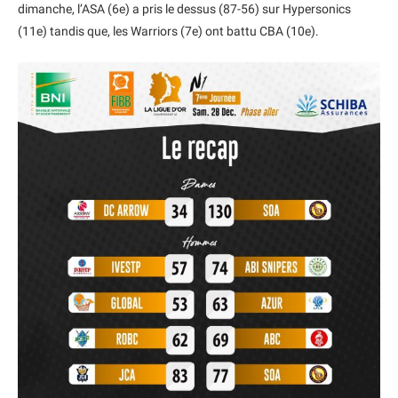
dimanche, l’ASA (6e) a pris le dessus (87-56) sur Hypersonics
(11e) tandis que, les Warriors (7e) ont battu CBA (10e).