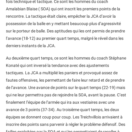
fois technique et tactique. Ce sont les hommes du coach
Amalabian Blaise ( SOA) qui ont inscrit les premiers points de la
rencontre. La tactique était claire, empêcher la JCA d’avoir la
possession de la balle en y mettant beaucoup plus d’agressivité
sur le porteur de balle. Des aptitudes qui les ont permis de prendre
l’avance (18-12) au premier quart temps, malgré le réveil dans les
derniers instants de la JCA.
Au deuxième quart temps, ce sont les hommes du coach Stéphane
Konaté qui ont inversé la tendance avec des ajustements
tactiques. La JCA a multiplié les paniers et provoqué assez de
fautes offensives, les permettant de faire leur retard et de prendre
de l’avance. Une avance de points sur le quart temps (22-19) mais
qui ne leur permettra pas de rejoindre la SOA, avant la pause. C’est
finalement l’équipe de l’armée qui ira aux vestiaires avec une
avance de 3 points (37-34). Au troisième quart temps, les deux
équipes se donnent coup pour coup. Les Treichvillois arrivaient à
inscrire des points sans parvenir à régler le problème défensif. Des
failles exploitées par la SOA et qui les permettaient de recoller à