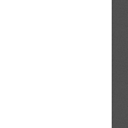
Mercato : l’Asie pour Ahoua Jean-
Mercato : Ouattara Romar
Charles
retour aux sources..
31/07/2026
30/07/2026