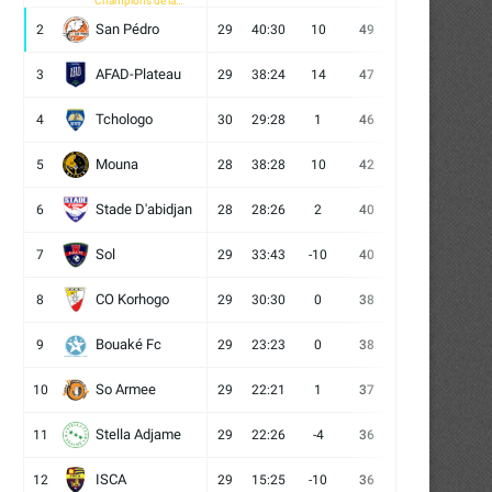
Champions de la
CAF
San Pédro
2
29
40:30
10
49
13
10
6
AFAD-Plateau
3
29
38:24
14
47
13
8
8
Tchologo
4
30
29:28
1
46
12
10
8
Mouna
5
28
38:28
10
42
12
6
10
Stade D'abidjan
6
28
28:26
2
40
11
7
10
Sol
7
29
33:43
-10
40
12
4
13
CO Korhogo
8
29
30:30
0
38
10
8
11
Bouaké Fc
9
29
23:23
0
38
9
11
9
So Armee
10
29
22:21
1
37
9
10
10
Stella Adjame
11
29
22:26
-4
36
9
9
11
ISCA
12
29
15:25
-10
36
10
6
13