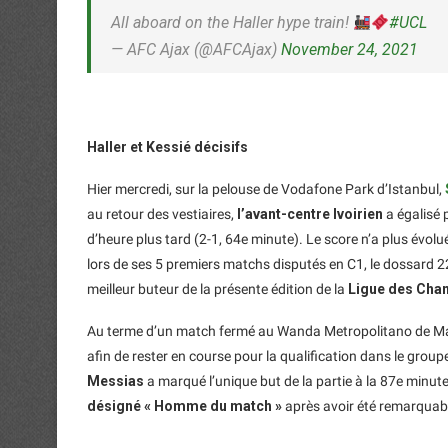
All aboard on the Haller hype train!
#UCL
— AFC Ajax (@AFCAjax)
November 24, 2021
Haller et Kessié décisifs
Hier mercredi, sur la pelouse de Vodafone Park d’Istanbul,
au retour des vestiaires,
l’avant-centre Ivoirien
a égalisé 
d’heure plus tard (2-1, 64e minute). Le score n’a plus évol
lors de ses 5 premiers matchs disputés en C1, le dossard 22 
meilleur buteur de la présente édition de la
Ligue des Cha
Au terme d’un match fermé au Wanda Metropolitano de Ma
afin de rester en course pour la qualification dans le groupe 
Messias
a marqué l’unique but de la partie à la 87e minu
désigné « Homme du match »
après avoir été remarquabl