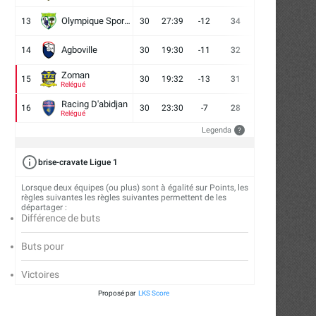
Olympique Sport d'Abobo FC
13
30
27:39
-12
34
9
7
14
Agboville
14
30
19:30
-11
32
7
11
12
Zoman
15
30
19:32
-13
31
7
10
13
Relégué
Racing D'abidjan
16
30
23:30
-7
28
6
10
14
Relégué
Legenda
?
brise-cravate Ligue 1
Lorsque deux équipes (ou plus) sont à égalité sur Points, les
règles suivantes les règles suivantes permettent de les
départager :
Différence de buts
Buts pour
Victoires
Proposé par
LKS Score