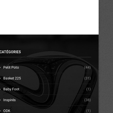
CATÉGORIES
Petit Poto
(44)
Basket 225
(31)
Baby Foot
(1)
Inspirés
(38)
ODK
(1)