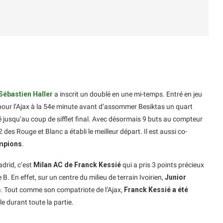
Sébastien Haller
a inscrit un doublé en une mi-temps. Entré en jeu
pour l’Ajax à la 54e minute avant d’assommer Besiktas un quart
ué jusqu’au coup de sifflet final. Avec désormais 9 buts au compteur
des Rouge et Blanc a établi le meilleur départ. Il est aussi co-
mpions
.
drid, c’est
Milan AC de Franck Kessié
qui a pris 3 points précieux
B. En effet, sur un centre du milieu de terrain Ivoirien,
Junior
te. Tout comme son compatriote de l’Ajax,
Franck Kessié a été
e durant toute la partie.