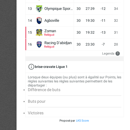
Olympique Sport d'Abobo FC
13
30
27:39
-12
34
9
Agboville
14
30
19:30
-11
32
7
Zoman
15
30
19:32
-13
31
7
Relégué
Racing D'abidjan
16
30
23:30
-7
28
6
Relégué
Legenda
?
brise-cravate Ligue 1
Lorsque deux équipes (ou plus) sont à égalité sur Points, les
règles suivantes les règles suivantes permettent de les
départager :
Différence de buts
Buts pour
Victoires
Proposé par
LKS Score