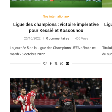
Nos internationaux
Ligue des champions : victoire impérative
Lig
pour Kessié et Kossounou
25/10/2022
0 commentaires
405 Vues
La journée 5 de la Ligue des Champions UEFA débute ce
Titula
mardi 25 octobre 2022. …
du suc
N
D
Forme
D
N
V
V
D
5
6