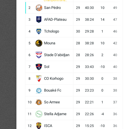
Champions de la
CAF
San Pédro
2
29
40:30
10
49
13
AFAD-Plateau
3
29
38:24
14
47
13
Tchologo
4
30
29:28
1
46
12
Mouna
5
28
38:28
10
42
12
Stade D'abidjan
6
28
28:26
2
40
11
Sol
7
29
33:43
-10
40
12
CO Korhogo
8
29
30:30
0
38
10
Bouaké Fc
9
29
23:23
0
38
9
So Armee
10
29
22:21
1
37
9
Stella Adjame
11
29
22:26
-4
36
9
ISCA
12
29
15:25
-10
36
10