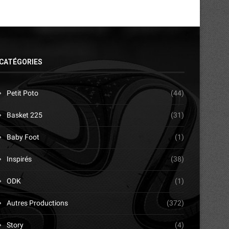
CATÉGORIES
Petit Poto
(44)
Basket 225
(31)
Baby Foot
(1)
Inspirés
(38)
ODK
(1)
Autres Productions
(372)
Story
(4)