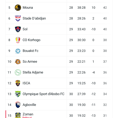
Mouna
5
28
38:28
10
42
12
Stade D'abidjan
6
28
28:26
2
40
11
Sol
7
29
33:43
-10
40
12
CO Korhogo
8
29
30:30
0
38
10
Bouaké Fc
9
29
23:23
0
38
9
So Armee
10
29
22:21
1
37
9
Stella Adjame
11
29
22:26
-4
36
9
ISCA
12
29
15:25
-10
36
10
Olympique Sport d'Abobo FC
13
30
27:39
-12
34
9
Agboville
14
30
19:30
-11
32
7
Zoman
15
30
19:32
-13
31
7
Relégué