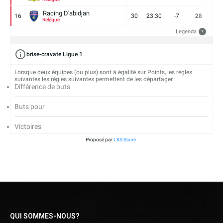
Racing D'abidjan
16
30
23:30
-7
28
6
Relégué
Legenda
?
brise-cravate Ligue 1
Lorsque deux équipes (ou plus) sont à égalité sur Points, les règles
suivantes les règles suivantes permettent de les départager :
Différence de buts
Buts pour
Victoires
Proposé par
LKS Score
QUI SOMMES-NOUS?