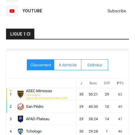
YOUTUBE
Subscribe
LIGUE 1 CI
Classement
A domicile
Extèrieur
J
Buts
Diff
PTS
V
ASEC Mimosas
1
30
50:21
29
62
19
Titre gagné
Ligue des Champions de la CAF
San Pédro
2
29
40:30
10
49
13
AFAD-Plateau
3
29
38:24
14
47
13
Tchologo
4
30
29:28
1
46
12