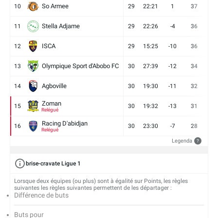
So Armee
10
29
22:21
1
37
9
Stella Adjame
11
29
22:26
-4
36
9
ISCA
12
29
15:25
-10
36
10
Olympique Sport d'Abobo FC
13
30
27:39
-12
34
9
Agboville
14
30
19:30
-11
32
7
Zoman
15
30
19:32
-13
31
7
Relégué
Racing D'abidjan
16
30
23:30
-7
28
6
Relégué
Legenda
?
brise-cravate Ligue 1
Lorsque deux équipes (ou plus) sont à égalité sur Points, les règles
suivantes les règles suivantes permettent de les départager :
Différence de buts
Buts pour