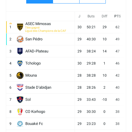
J
Buts
Diff
PTS
V
ASEC Mimosas
1
30
50:21
29
62
19
Titre gagné
Ligue des Champions de la CAF
San Pédro
2
29
40:30
10
49
13
AFAD-Plateau
3
29
38:24
14
47
13
Tchologo
4
30
29:28
1
46
12
Mouna
5
28
38:28
10
42
12
Stade D'abidjan
6
28
28:26
2
40
11
Sol
7
29
33:43
-10
40
12
CO Korhogo
8
29
30:30
0
38
10
Bouaké Fc
9
29
23:23
0
38
9