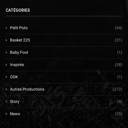
CATÉGORIES
Petit Poto
(44)
Basket 225
(31)
Baby Foot
(1)
Inspirés
(38)
ODK
(1)
Autres Productions
(372)
Story
(4)
News
(25)