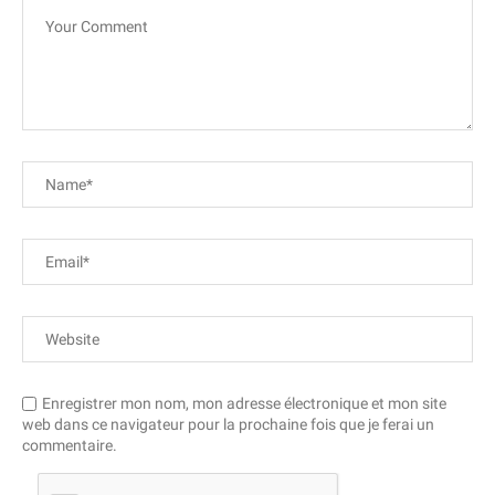
Enregistrer mon nom, mon adresse électronique et mon site
web dans ce navigateur pour la prochaine fois que je ferai un
commentaire.