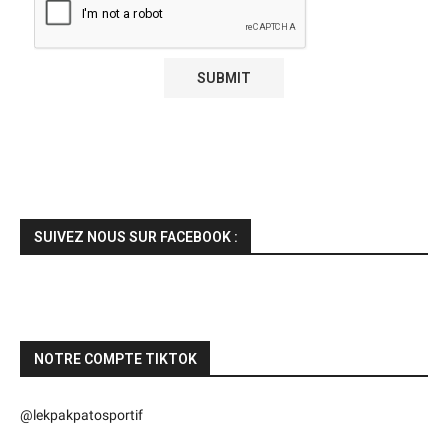
SUIVEZ NOUS SUR FACEBOOK :
NOTRE COMPTE TIKTOK
@lekpakpatosportif