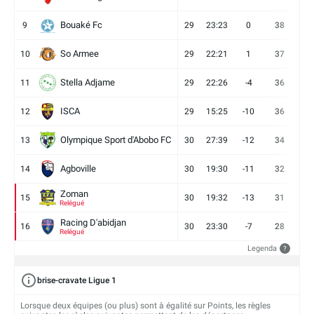
Bouaké Fc
9
29
23:23
0
38
9
So Armee
10
29
22:21
1
37
9
Stella Adjame
11
29
22:26
-4
36
9
ISCA
12
29
15:25
-10
36
10
Olympique Sport d'Abobo FC
13
30
27:39
-12
34
9
Agboville
14
30
19:30
-11
32
7
Zoman
15
30
19:32
-13
31
7
Relégué
Racing D'abidjan
16
30
23:30
-7
28
6
Relégué
Legenda
?
brise-cravate Ligue 1
Lorsque deux équipes (ou plus) sont à égalité sur Points, les règles