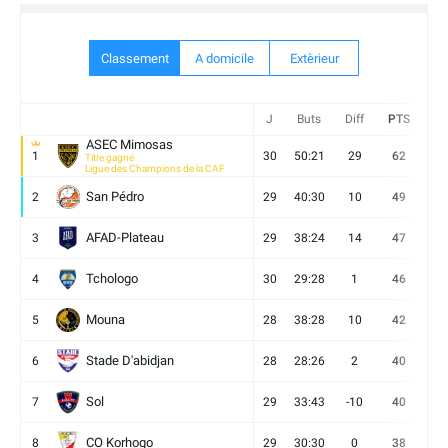
Classement
A domicile
Extèrieur
J
Buts
Diff
PTS
V
ASEC Mimosas
1
30
50:21
29
62
19
Titre gagné
Ligue des Champions de la CAF
San Pédro
2
29
40:30
10
49
13
AFAD-Plateau
3
29
38:24
14
47
13
Tchologo
4
30
29:28
1
46
12
Mouna
5
28
38:28
10
42
12
Stade D'abidjan
6
28
28:26
2
40
11
Sol
7
29
33:43
-10
40
12
CO Korhogo
8
29
30:30
0
38
10