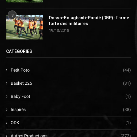
3
Dosso-Bolagbanti-Pondé (DBP) : l’arme
forte des militaires
19/10/2018
CATÉGORIES
Petit Poto
(44)
Basket 225
(31)
Baby Foot
(1)
Inspirés
(38)
ODK
(1)
Autres Productions
(372)