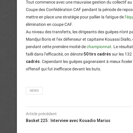
Tout commence avec une mauvaise gestion du collectif au 
Coupe des Confédération CAF pendant la période de repos 
mettre en place une stratégie pour pallier la fatigue de
l’éq
élimination en coupe CAF.
Au niveau des transferts, les dirigeants des guêpes n’ont 
Mandjui Boris et l’ex défenseur et capitaine Kouassi Diallo
pendant cette première moitié de
championnat
. Le résulta
failli dans l’efficacité, on dénote
50 tirs cadrés
sur les 132 
cadrés
. Cependant les guêpes gagneraient à mieux ficeler l
offensif qui fut inefficace devant les buts.
NEWS
Article précédent
Basket 225 : Interview avec Kouadio Marius