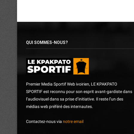
QUI SOMMES-NOUS?
Premier Media Sportif Web ivoirien, LE KPAKPATO
SPORTIF est reconnu pour son esprit avant-gardiste dans
l’audiovisuel dans sa prise d’initiative. Il reste l’un des
médias web préféré des internautes.
Contactez-nous via
notre email