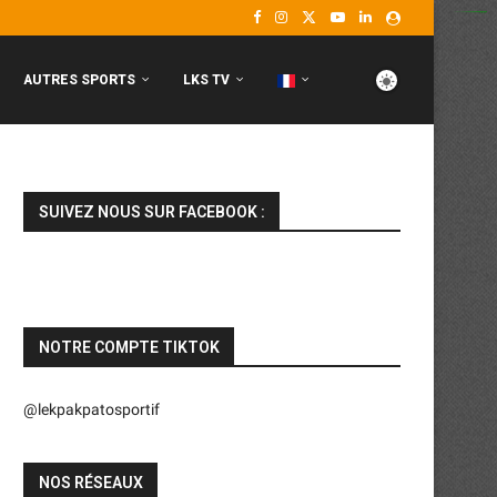
guiadenoivos.saojosedojardimeuropa.com.br
ejournal.akbidbungabangsaaceh.ac.id
beyond.globalpranichealing.com
www.blackbrooks.co.uk/pricing
pafibengkuluutarakab.org
theantiguaguide.com/public
mst.akwaibomstate.gov.ng
desaparhorboan.id/listing
thesolderingstation.com
www.promhotelsriccione.it
nagaad.org/contact/
www.bestforinteriors.nl
link-bento4d.com
world.skanray.com
fopsl.org/donate/
form.eng.ku.ac.th
culturasbo.com
www.telegramitalia.it
thepubtheatre
situs slot gacor
blog.actkm.org
situs slot gacor
accesss.net
fet.uet.vnu.edu.vn
www.astina.co
situs slot gacor
lokvirsa.org.pk
sydney night
togel online
situs gacor
situs gacor
momusi.org
pbumc.net
situs gacor
situs gacor
slot thailand
situs gacor
situs gacor
situs gacor
situs gacor
situs gacor
situs gacor
situs gacor
situs gacor
situs togel
bento4d
bento4d
bento4d
bento4d
bento4d
bento4d
bento4d
bento4d
bento4d
mgpo.org
bento4d
bento4d
bento4d
onhc.ca
slot gacor
actkm.org
bento4d
situs togel
situs togel
bento4d
slot online
togel resmi
situs togel
situs togel
bento4d
link gacor
link gacor
situs slot
slot resmi
situs toto
situs toto
situs toto
situs slot
situs toto
situs toto
situs toto
situs slot
toto togel
toto togel
situs slot
situs toto
situs slot
situs toto
situs slot
toto togel
situs slot
situs toto
situs toto
situs toto
situs toto
situs toto
situs toto
situs toto
slot resmi
situs slot
situs slot
situs slot
situs toto
situs slot
situs slot
situs slot
situs toto
situs slot
situs slot
situs toto
situs slot
situs toto
situs toto
situs slot
slot resmi
situs slot
situs toto
toto togel
situs toto
situs slot
situs slot
situs toto
situs toto
situs toto
situs slot
situs toto
situs toto
situs slot
situs toto
toto slot
toto slot
toto slot
toto slot
toto slot
toto slot
toto slot
toto slot
link slot
toto slot
fcvfc.org
link slot
toto slot
link slot
link slot
toto slot
toto slot
toto slot
toto slot
toto
toto
toto
toto
toto
toto
toto
toto
AUTRES SPORTS
LKS TV
SUIVEZ NOUS SUR FACEBOOK :
NOTRE COMPTE TIKTOK
@lekpakpatosportif
NOS RÉSEAUX