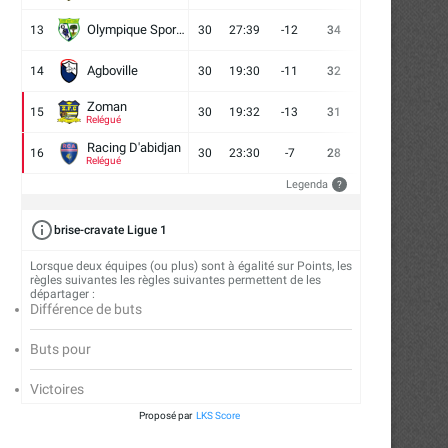
Olympique Sport d'Abobo FC
13
30
27:39
-12
34
9
7
14
Agboville
14
30
19:30
-11
32
7
11
12
Zoman
15
30
19:32
-13
31
7
10
13
Relégué
Racing D'abidjan
16
30
23:30
-7
28
6
10
14
Relégué
Legenda
?
brise-cravate Ligue 1
Lorsque deux équipes (ou plus) sont à égalité sur Points, les
règles suivantes les règles suivantes permettent de les
FC San Pedro : cap sur la Tunisie...
ASEC Mimosas et la soif 
départager :
transmission
Différence de buts
24/07/2026
21/07/2026
Buts pour
Victoires
Proposé par
LKS Score