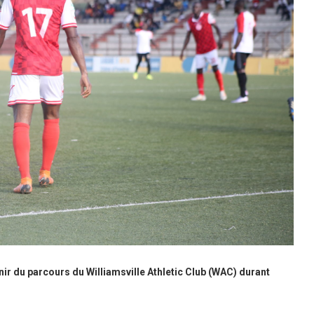
enir du parcours du Williamsville Athletic Club (WAC) durant