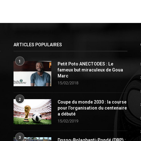
ARTICLES POPULAIRES
1
Petit Poto ANECTODES : Le
fameux but miraculeux de Goua
Marc
15/02/2018
2
Coupe du monde 2030 : la course
pour l’organisation du centenaire
a débuté
15/02/2019
3
Dosso-Bolagbanti-Pondé (DBP) :